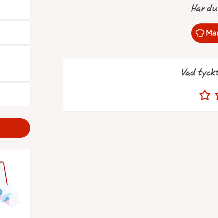
Har du
Mar
Vad tyck