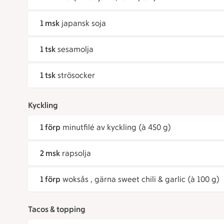
1 msk
japansk soja
1 tsk
sesamolja
1 tsk
strösocker
Kyckling
1 förp
minutfilé av kyckling (à 450 g)
2 msk
rapsolja
1 förp
woksås , gärna sweet chili & garlic (à 100 g)
Tacos & topping