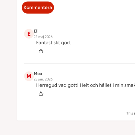
Kommentera
Eli
E
22 maj 2026
Fantastiskt god.
Moa
M
23 jan. 2026
Herregud vad gott! Helt och hållet i min smak,
This 