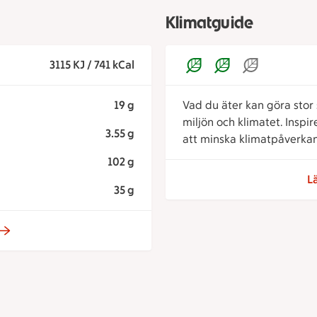
Klimatguide
3115 KJ / 741 kCal
19 g
Vad du äter kan göra stor s
miljön och klimatet. Inspi
3.55 g
att minska klimatpåverkan
102 g
L
35 g