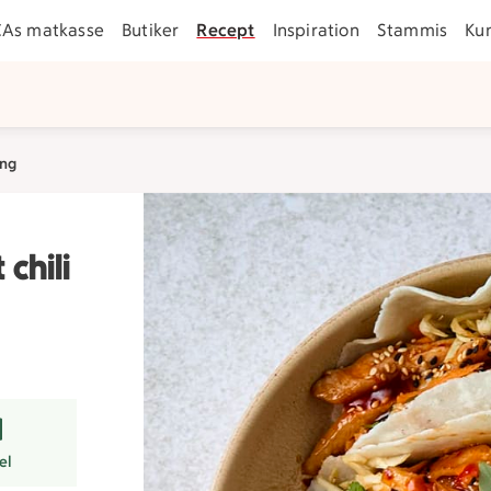
CAs matkasse
Butiker
Recept
Inspiration
Stammis
Ku
ing
chili
r
el