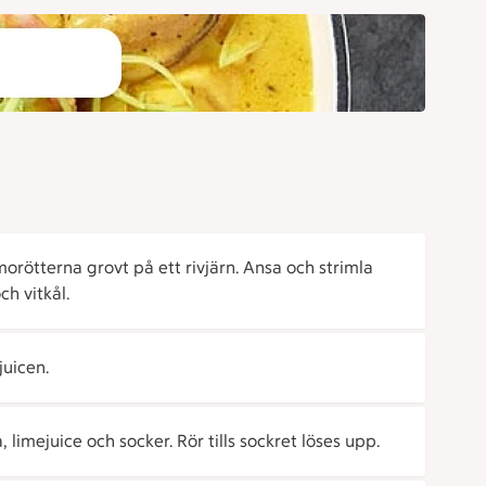
morötterna grovt på ett rivjärn. Ansa och strimla
ch vitkål.
juicen.
limejuice och socker. Rör tills sockret löses upp.