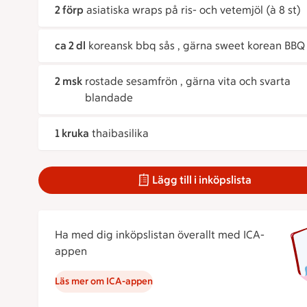
2 förp
asiatiska wraps på ris- och vetemjöl (à 8 st)
ca 2 dl
koreansk bbq sås , gärna sweet korean BBQ
2 msk
rostade sesamfrön , gärna vita och svarta
blandade
1 kruka
thaibasilika
Lägg till i inköpslista
Ha med dig inköpslistan överallt med ICA-
appen
Läs mer om ICA-appen