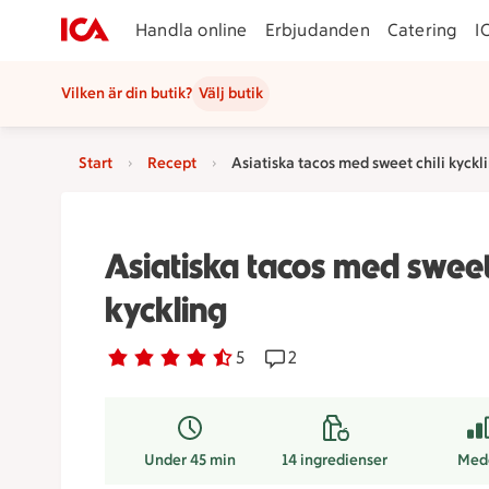
Handla online
Erbjudanden
Catering
I
Vilken är din butik?
Välj butik
Start
Recept
Asiatiska tacos med sweet chili kyckl
Asiatiska tacos med sweet 
kyckling
Betyg 4.6 av 5.
5 personer har röstat
5
Receptet har 2 kommentare
2
Under 45 min
14
ingredienser
Med