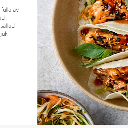
fulla av
ad i
 sallad
mjuk