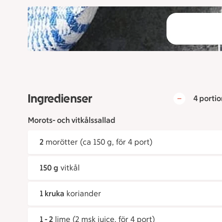
Ingredienser
4 portio
Morots- och vitkålssallad
2
morötter (ca 150 g, för 4 port)
150 g
vitkål
1 kruka
koriander
1 - 2
lime (2 msk juice, för 4 port)