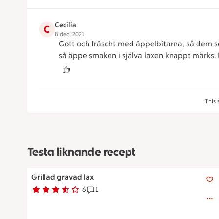
Cecilia
C
8 dec. 2021
Gott och fräscht med äppelbitarna, så dem ser
så äppelsmaken i själva laxen knappt märks
This 
Testa liknande recept
Grillad gravad lax
Grillad gravad lax
6
1
Betyg 3.2 av 5.
6 personer har röstat
Receptet har 1 kommentarer