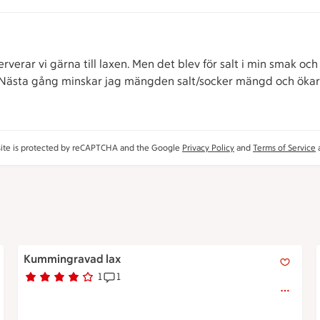
verar vi gärna till laxen. Men det blev för salt i min smak och
. Nästa gång minskar jag mängden salt/socker mängd och ökar
site is protected by reCAPTCHA and the Google
Privacy Policy
and
Terms of Service
a
Kummingravad lax
Kummingravad lax
1
1
Betyg 4 av 5.
1 personer har röstat
Receptet har 1 kommentarer