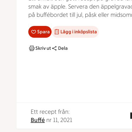
smak av äpple. Servera den äppelgrava
på buffébordet till jul, påsk eller midso
Spara
Lägg i inköpslista
Skriv ut
Dela
Ett recept från:
Buffé
nr 11, 2021