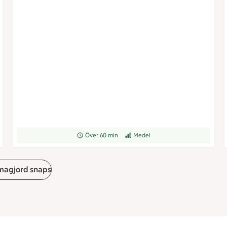
rad
Receptet tar Över 60 min att tillaga
Över 60 min
Receptet har Medel svårighetsgrad
Medel
agjord snaps