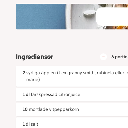
Ingredienser
6 portio
2
syrliga äpplen (t ex granny smith, rubinola eller i
marie)
1 dl
färskpressad citronjuice
10
mortlade vitpepparkorn
1 dl
salt