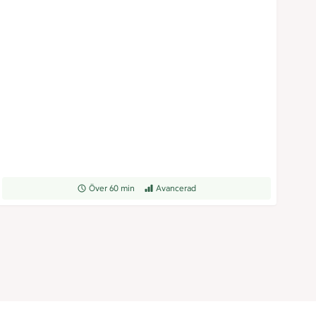
Receptet tar Över 60 min att tillaga
Över 60 min
Receptet har Avancerad svårighetsgrad
Avancerad