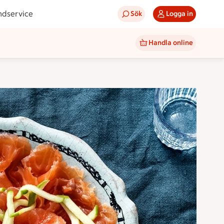
ndservice
Sök
Logga in
Handla online