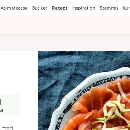
CAs matkasse
Butiker
Recept
Inspiration
Stammis
Ku
el
x med