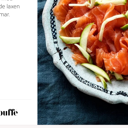
de laxen
mmar.