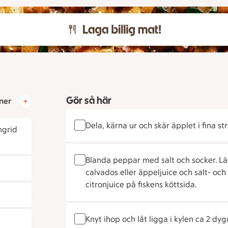
Gör så här
ner
Dela, kärna ur och skär äpplet i fina st
ngrid
Blanda peppar med salt och socker. Lä
calvados eller äppeljuice och salt- oc
citronjuice på fiskens köttsida.
Knyt ihop och låt ligga i kylen ca 2 d