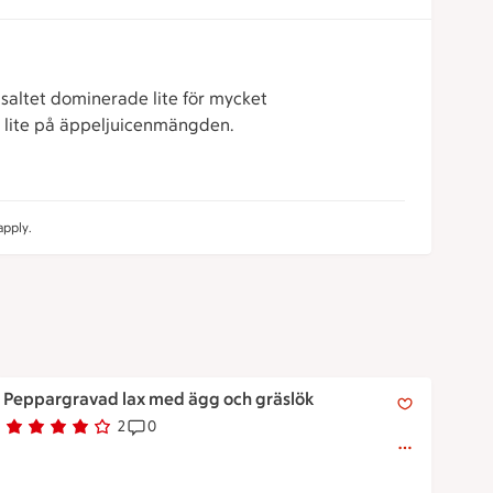
 saltet dominerade lite för mycket
 lite på äppeljuicenmängden.
pply.
Peppargravad lax med ägg och gräslök
Peppargravad lax med ägg och gräslök
2
0
Betyg 4 av 5.
2 personer har röstat
Receptet har 0 kommentarer