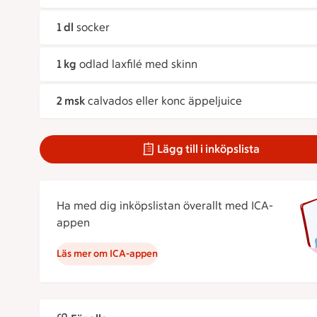
1 dl
socker
1 kg
odlad laxfilé med skinn
2 msk
calvados eller konc äppeljuice
Lägg till i inköpslista
Ha med dig inköpslistan överallt med ICA-
appen
Läs mer om ICA-appen