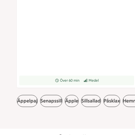
Receptet tar Över 60 min att tillaga
Över 60 min
Receptet har Medel svårighetsg
Medel
Äppelpaj
Senapssill
Äpple
Sillsallad
Påsklax
Hemm