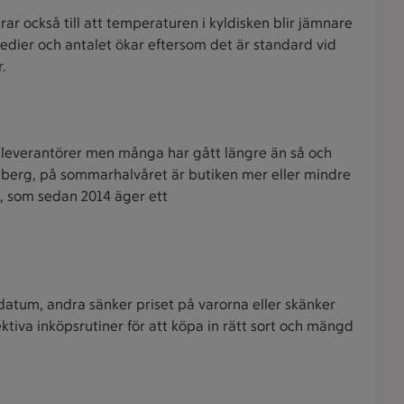
ar också till att temperaturen i kyldisken blir jämnare
edier och antalet ökar eftersom det är standard vid
r.
a elleverantörer men många har gått längre än så och
kenberg, på sommarhalvåret är butiken mer eller mindre
a, som sedan 2014 äger ett
t datum, andra sänker priset på varorna eller skänker
tiva inköpsrutiner för att köpa in rätt sort och mängd