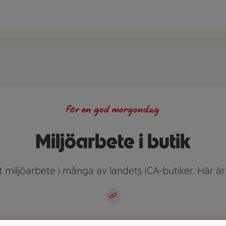
För en god morgondag
Miljöarbete i butik
vt miljöarbete i många av landets ICA-butiker. Här