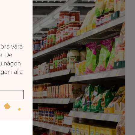
göra våra
e. De
du någon
gar i alla