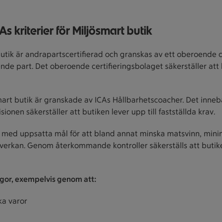
As kriterier för Miljösmart butik
t butik är andrapartscertifierad och granskas av ett oberoende 
ående part. Det oberoende certifieringsbolaget säkerställer att 
smart butik är granskade av ICAs Hållbarhetscoacher. Det innebä
ionen säkerställer att butiken lever upp till fastställda krav.
iskt med uppsatta mål för att bland annat minska matsvinn, mi
erkan. Genom återkommande kontroller säkerställs att butiken e
ågor, exempelvis genom att:
ska varor