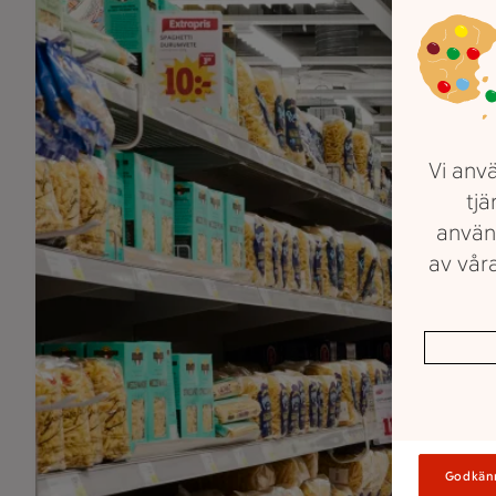
Vi anvä
tjä
använ
av våra
Godkän