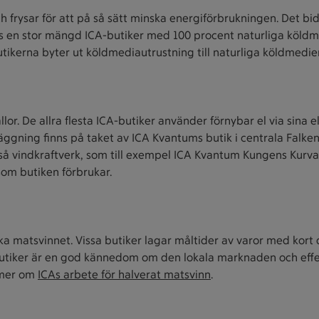
 frysar för att på så sätt minska energiförbrukningen. Det bidr
ns en stor mängd ICA-butiker med 100 procent naturliga köldm
kerna byter ut köldmediautrustning till naturliga köldmedie
ällor. De allra flesta ICA-butiker använder förnybar el via sin
anläggning finns på taket av ICA Kvantums butik i centrala Fal
kså vindkraftverk, som till exempel ICA Kvantum Kungens Kurv
som butiken förbrukar.
nska matsvinnet. Vissa butiker lagar måltider av varor med kor
butiker är en god kännedom om den lokala marknaden och effek
s mer om
ICAs arbete för halverat matsvinn
.