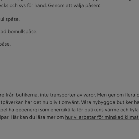
rycks och sys för hand. Genom att välja påsen:
ullspåse.
rkad bomullspåse.
påse.
re från butikerna, inte transporter av varor. Men genom flera 
tpåverkan har det nu blivit omvänt. Våra nybyggda butiker har
mpel ha geoenergi som energikälla för butikens värme och kyla
lpar. Här kan du läsa mer om
hur vi arbetar för minskad klima