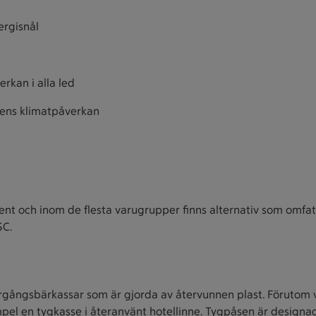
ergisnål
rkan i alla led
kens klimatpåverkan
timent och inom de flesta varugrupper finns alternativ som om
SC.
rgångsbärkassar som är gjorda av återvunnen plast. Förutom v
el en tygkasse i återanvänt hotellinne. Tygpåsen är designad 