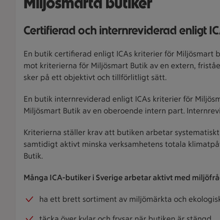
Miljösmarta butiker
Certifierad och internreviderad enligt IC
En butik certifierad enligt ICAs kriterier för Miljösmar
mot kriterierna för Miljösmart Butik av en extern, frist
sker på ett objektivt och tillförlitligt sätt.
En butik internreviderad enligt ICAs kriterier för Miljö
Miljösmart Butik av en oberoende intern part. Internrevis
Kriterierna ställer krav att butiken arbetar systemat
samtidigt aktivt minska verksamhetens totala klimatpåv
Butik.
Många ICA-butiker i Sverige arbetar aktivt med miljöfr
ha ett brett sortiment av miljömärkta och ekologi
täcka över kylar och frysar när butiken är stängd