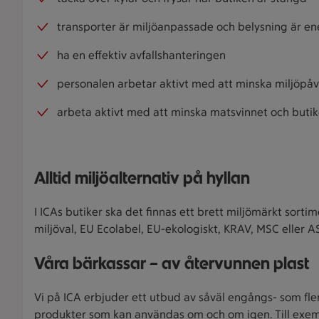
transporter är miljöanpassade och belysning är en
ha en effektiv avfallshanteringen
personalen arbetar aktivt med att minska miljöpåve
arbeta aktivt med att minska matsvinnet och buti
Alltid miljöalternativ på hyllan
I ICAs butiker ska det finnas ett brett miljömärkt sor
miljöval, EU Ecolabel, EU-ekologiskt, KRAV, MSC eller A
Våra bärkassar – av återvunnen plast
Vi på ICA erbjuder ett utbud av såväl engångs- som fle
produkter som kan användas om och om igen. Till exemp