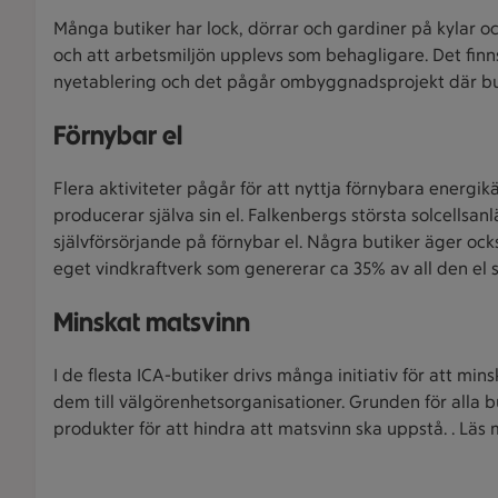
Många butiker har lock, dörrar och gardiner på kylar och
och att arbetsmiljön upplevs som behagligare. Det fin
nyetablering och det pågår ombyggnadsprojekt där buti
Förnybar el
Flera aktiviteter pågår för att nyttja förnybara energik
producerar själva sin el. Falkenbergs största solcells
självförsörjande på förnybar el. Några butiker äger oc
eget vindkraftverk som genererar ca 35% av all den el 
Minskat matsvinn
I de flesta ICA-butiker drivs många initiativ för att mi
dem till välgörenhetsorganisationer. Grunden för alla 
produkter för att hindra att matsvinn ska uppstå. . Lä