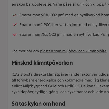
en skön bärupplevelse. Varje påse är unik och klipps, t
Sparar man 90% CO2 jmf. med en nytillverkad bom
Sparar man 1 900 liter vatten jmf. med en nytillve
Sparar man 75% CO2 jmf. med en nytillverkad PET 
Läs mer här om
plasten som miljöbov och klimathjälte
.
Minskad klimatpåverkan
ICAs största direkta klimatpåverkande faktor var tidiga
till förnybara energikällor och köldmedia med låg klima
enligt Miljöbyggnad Guld och NollCO2. De kan till exe
cykeldepåer, tydliga gång- och cykelbanor och laddsto
Så tas kylan om hand