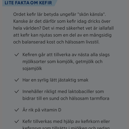
LITE FAKTA OM KEFIR
Ordet kefir lär betyda ungefär "skön känsla".
Kanske är det därför som kefir idag dricks över
hela världen? Det vi med säkerhet vet är iallafall
att kefir kan njutas som en del av en mångsidig
och balanserad kost och hälsosam livsstil.
Kefiren går att tillverka av nästa alla slags
mjölksorter som komjölk, getmjölk och
sojamjölk
Har en syrlig lätt jästaktig smak
Innehåller rikligt med laktobaciller som
bidrar till en sund och hälsosam tarmflora
Är rik på vitamin D
Kefir tillverkas med hjälp av kefirkorn eller
kefirgryn som tillsätts i mjölken och sedan