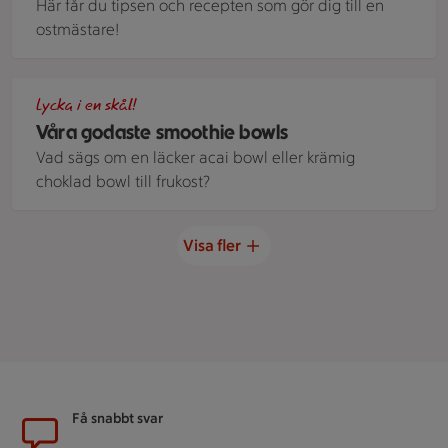
Här får du tipsen och recepten som gör dig till en
ostmästare!
Smoothie bowl med kakao toppad med chiafrön, kokoschips
Lycka i en skål!
Våra godaste smoothie bowls
Vad sägs om en läcker acai bowl eller krämig
choklad bowl till frukost?
Visa fler
Sidfot
Få snabbt svar