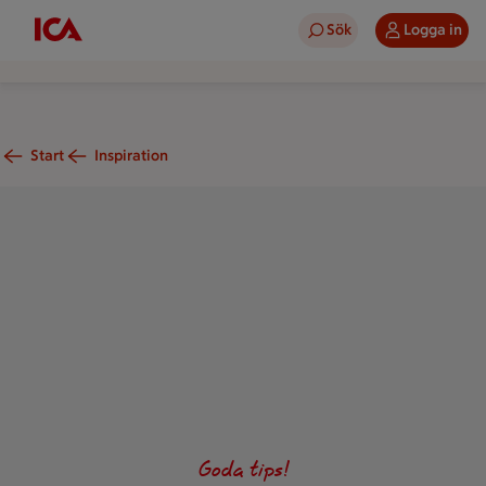
Sök
Logga in
Start
Inspiration
Kefir i en skål med en sked.
Goda tips!