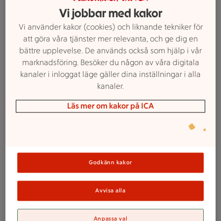
Vi jobbar med kakor
Vi använder kakor (cookies) och liknande tekniker för
att göra våra tjänster mer relevanta, och ge dig en
bättre upplevelse. De används också som hjälp i vår
marknadsföring. Besöker du någon av våra digitala
kanaler i inloggat läge gäller dina inställningar i alla
kanaler.
Läs mer om kakor på ICA
1. Kefir i soppa
Kefirens syrliga smak passar utmärkt i soppa. Rör
Godkänn kakor
ned kefiren när soppan har svalnat lite, så
bibehålls mjölksyrebakterierna.
Avvisa alla
Här hittar du
recept på goda soppor.
Anpassa val