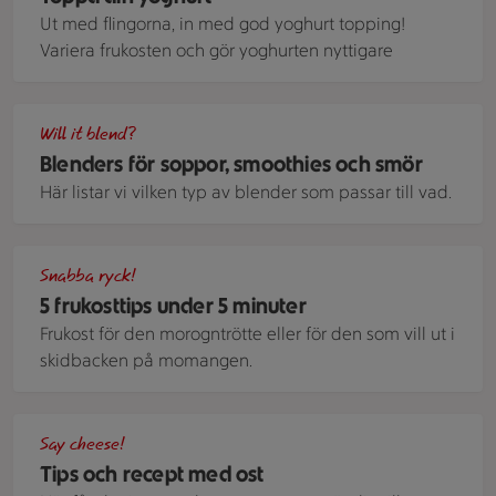
Ut med flingorna, in med god yoghurt topping!
Variera frukosten och gör yoghurten nyttigare
Blender med en grön smoothie
Will it blend?
Blenders för soppor, smoothies och smör
Här listar vi vilken typ av blender som passar till vad.
En smoothiebowl med yoghurt hallon och kokos.
Snabba ryck!
5 frukosttips under 5 minuter
Frukost för den morogntrötte eller för den som vill ut i
skidbacken på momangen.
Krustader med ost och jalapeños
Say cheese!
Tips och recept med ost