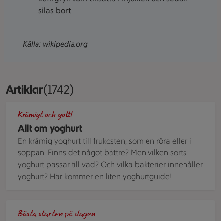
silas bort
Källa: wikipedia.org
Artiklar
Visar 1742 stycken
(1742)
En glasskål med en sås gjord på yoghurt med olja och rivet 
Krämigt och gott!
Allt om yoghurt
En krämig yoghurt till frukosten, som en röra eller i
soppan. Finns det något bättre? Men vilken sorts
yoghurt passar till vad? Och vilka bakterier innehåller
yoghurt? Här kommer en liten yoghurtguide!
Proteingröt toppad med jordgubbar.
Bästa starten på dagen