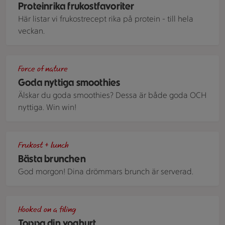
Proteinrika frukostfavoriter
Här listar vi frukostrecept rika på protein - till hela
veckan.
Två glas med smoothie i två lager - det övre gula lagret 
Force of nature
Goda nyttiga smoothies
Älskar du goda smoothies? Dessa är både goda OCH
nyttiga. Win win!
Ett bord med en röd- och vitrutig bordsduk med två tallrikar
Frukost + lunch
Bästa brunchen
God morgon! Dina drömmars brunch är serverad.
Yoghurt toppad med torkade aprikoser, mandel och honung
Hooked on a filing
Toppa din yoghurt