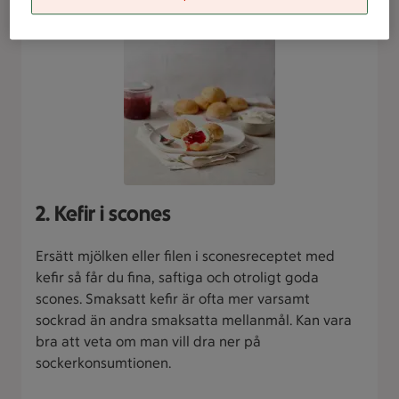
2. Kefir i scones
Ersätt mjölken eller filen i sconesreceptet med
kefir så får du fina, saftiga och otroligt goda
scones. Smaksatt kefir är ofta mer varsamt
sockrad än andra smaksatta mellanmål. Kan vara
bra att veta om man vill dra ner på
sockerkonsumtionen.