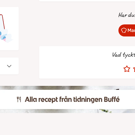
Har du
Mar
Vad tyck