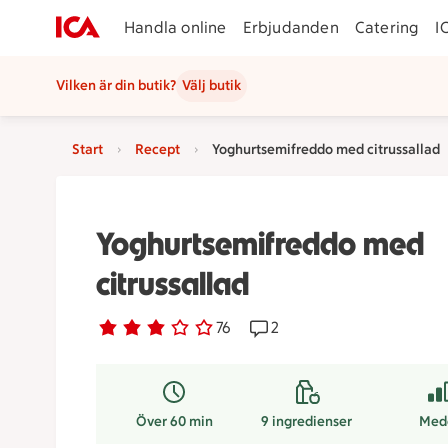
Handla online
Erbjudanden
Catering
I
Vilken är din butik?
Välj butik
Start
Recept
Yoghurtsemifreddo med citrussallad
Yoghurtsemifreddo med
citrussallad
Betyg 3 av 5.
76 personer har röstat
76
Receptet har 2 kommentar
2
Över 60 min
9
ingredienser
Med