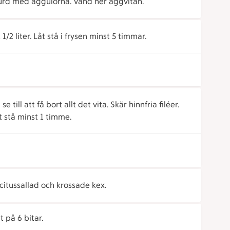
urd med äggulorna. Vänd ner äggvitan.
2 liter. Låt stå i frysen minst 5 timmar.
till att få bort allt det vita. Skär hinnfria filéer.
 stå minst 1 timme.
itussallad och krossade kex.
 på 6 bitar.