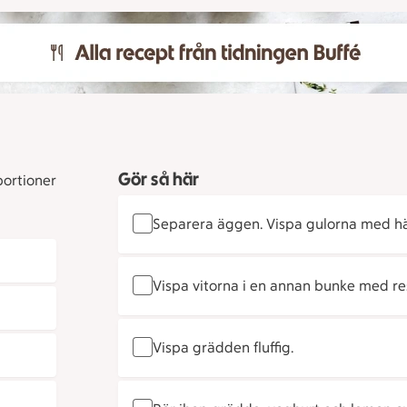
Gör så här
portioner
Separera äggen. Vispa gulorna med häl
Vispa vitorna i en annan bunke med rest
Vispa grädden fluffig.