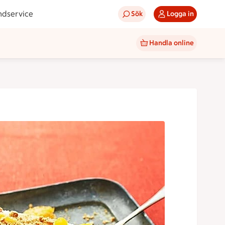
ndservice
Sök
Logga in
Handla online