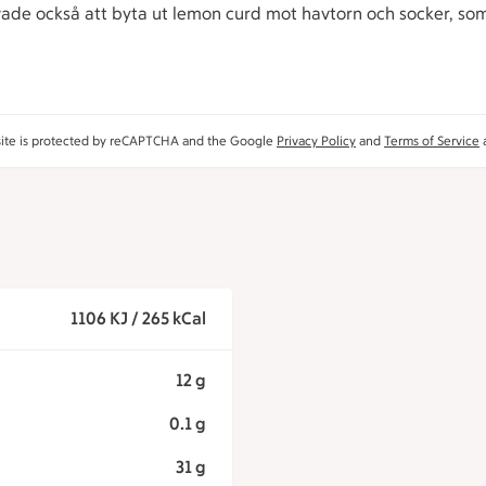
vade också att byta ut lemon curd mot havtorn och socker, som f
site is protected by reCAPTCHA and the Google
Privacy Policy
and
Terms of Service
a
1106 KJ / 265 kCal
12 g
0.1 g
31 g