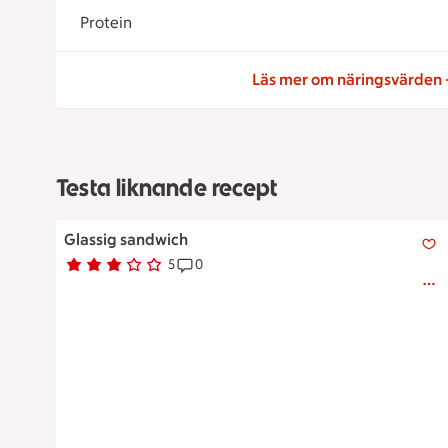
Protein
Läs mer om näringsvärden
Testa liknande recept
Glassig sandwich
Glassig sandwich
5
0
Betyg 2.8 av 5.
5 personer har röstat
Receptet har 0 kommentarer