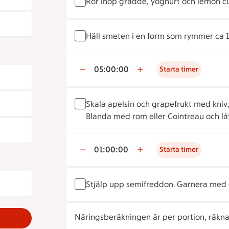
Rör ihop grädde, yoghurt och lemon c
Häll smeten i en form som rymmer ca 1 1/
05:00:00
Starta timer
Skala apelsin och grapefrukt med kniv, se 
Blanda med rom eller Cointreau och låt
01:00:00
Starta timer
Stjälp upp semifreddon. Garnera med c
Näringsberäkningen är per portion, räknat