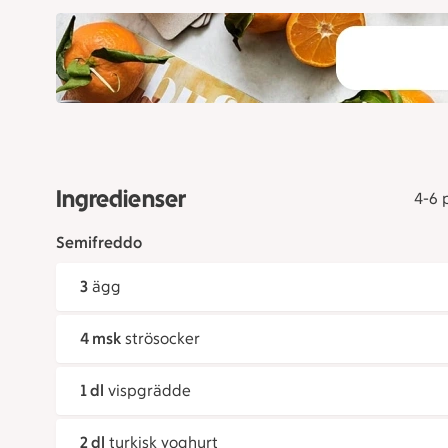
Ingredienser
4-6 
Semifreddo
3
ägg
4 msk
strösocker
1 dl
vispgrädde
2 dl
turkisk yoghurt