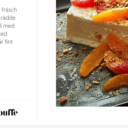
 fräsch
grädde
ill med
ked
r fint