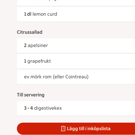
1 dl
lemon curd
Citrussallad
2
apelsiner
1
grapefrukt
ev mörk rom (eller Cointreau)
Till servering
3 - 4
digestivekex
Lägg till i inköpslista