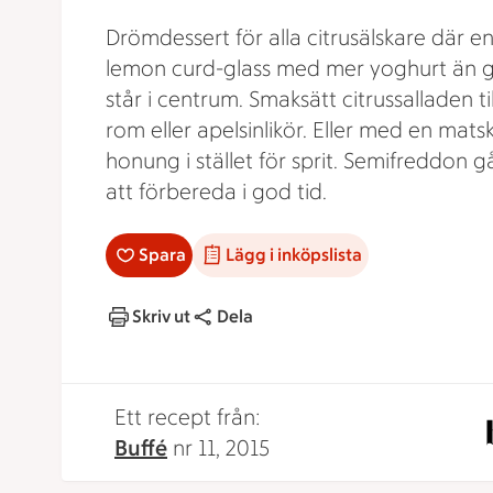
Drömdessert för alla citrusälskare där en
lemon curd-glass med mer yoghurt än 
står i centrum. Smaksätt citrussalladen t
rom eller apelsinlikör. Eller med en mats
honung i stället för sprit. Semifreddon gå
att förbereda i god tid.
Spara
Lägg i inköpslista
Skriv ut
Dela
Ett recept från:
Buffé
nr 11, 2015