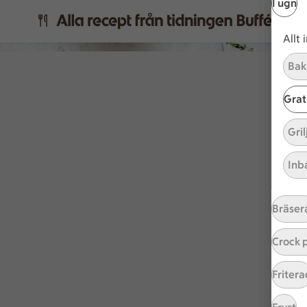
I ugn
Allt 
Bak
Grat
Gri
Inb
Bräser
Crock 
Fritera