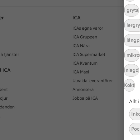
I gryta
er
ICA
I lergr
ICAs egna varor
ICA Gruppen
I lång
ICA Nära
h tjänster
ICA Supermarket
I mikro
ICA Kvantum
å ICA
Inlagd
ICA Maxi
Utvalda leverantörer
Kokt
dent
Annonsera
djur
Jobba på ICA
Allt
udanden
Ink
t
Poc