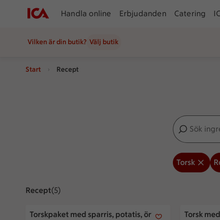
Handla online
Erbjudanden
Catering
I
Vilken är din butik?
Välj butik
Start
Recept
Sök ingredien
Inga förslag
Torsk
R
Recept
Visar 5 stycken
(5)
Torskpaket med sparris, potatis, örter och citron
Torsk med 
Torskpaket med sparris, potatis, örter
Torsk med