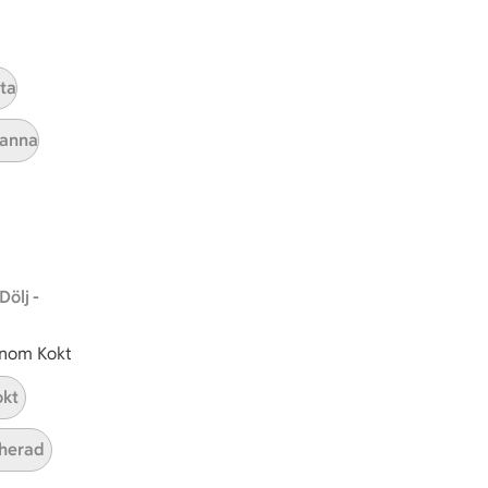
Hållbarhet
yta
ICA Stiftelsen
En god morgondag
panna
Kundservice
Reklamera
Återkallelser
Spärra eller beställ nytt ICA-kort
Dölj -
Behandling av personuppgifter
Hantera cookies
 inom Kokt
okt
herad