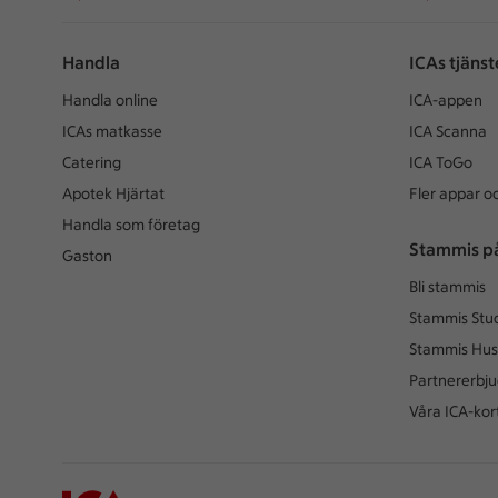
Handla
ICAs tjänst
Handla online
ICA-appen
ICAs matkasse
ICA Scanna
Catering
ICA ToGo
Apotek Hjärtat
Fler appar oc
Handla som företag
Stammis p
Gaston
Bli stammis
Stammis Stu
Stammis Hus
Partnererbj
Våra ICA-kor