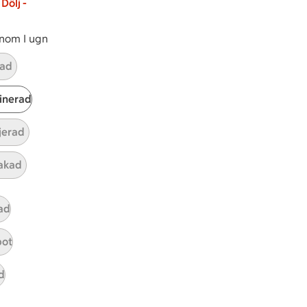
Dölj -
inom I ugn
ad
inerad
ljerad
akad
ad
pot
d