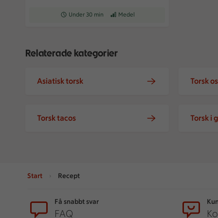
Receptet tar Under 30 min att tillaga
Under 30 min
Receptet har Medel svårighetsgrad
Medel
Relaterade kategorier
Asiatisk torsk
Torsk os
Torsk tacos
Torsk i 
Start
Recept
Sidfot
Få snabbt svar
Kun
FAQ
Ko