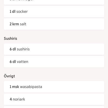
1 dl
socker
2 krm
salt
Sushiris
6 dl
sushiris
6 dl
vatten
Övrigt
1 msk
wasabipasta
4
noriark