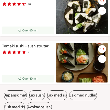
14
Betyg 4.7 av 5.
14 personer har röstat
Receptet tar Över 60 min att tillaga
Över 60 min
Temaki sushi – sushistrutar
Tre sushistrutar och ett noriar
2
Betyg 5 av 5.
2 personer har röstat
Receptet tar Över 60 min att tillaga
Över 60 min
Japansk mat
Lax sushi
Lax med ris
Lax med nudlar
Fisk med ris
Avokadosushi