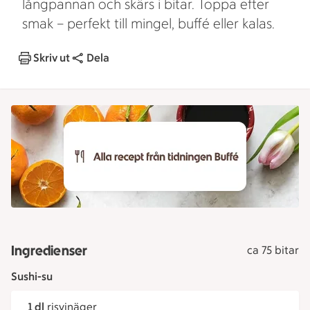
långpannan och skärs i bitar. Toppa efter
smak – perfekt till mingel, buffé eller kalas.
Skriv ut
Dela
Ingredienser
ca 75 bitar
Sushi-su
1 dl
risvinäger