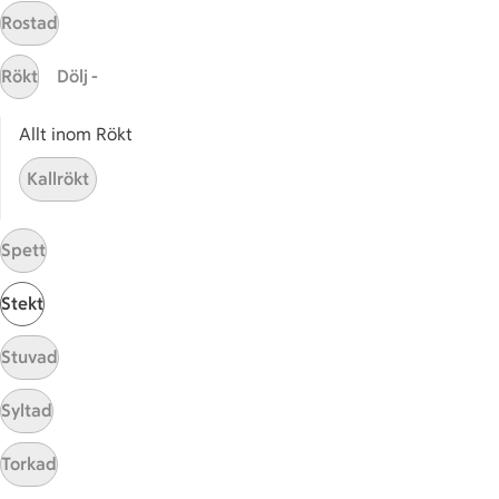
Utvalda leverantörer
Rostad
Annonsera
Jobba på ICA
Rökt
Dölj -
Hållbarhet
Allt inom Rökt
ICA Stiftelsen
Kallrökt
En god morgondag
Kundservice
Spett
Reklamera
Stekt
Återkallelser
Spärra eller beställ nytt ICA-kort
Stuvad
Behandling av personuppgifter
Hantera cookies
Syltad
Torkad
Kolonnvägen 20, 169 70 Solna