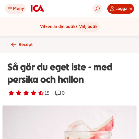
Meny
Logga in
Vilken är din butik?
Välj butik
Recept
Så gör du eget iste - med
persika och hallon
Betyg 4.5 av 5.
15 personer har röstat
15
Receptet har 0 kommentarer
0