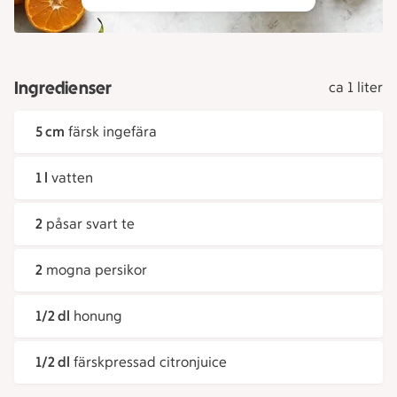
Ingredienser
ca 1 liter
5 cm
färsk ingefära
1 l
vatten
2
påsar svart te
2
mogna persikor
1/2 dl
honung
1/2 dl
färskpressad citronjuice