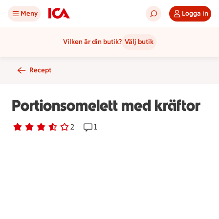
Meny
Logga in
Vilken är din butik?
Välj butik
Recept
Portionsomelett med kräftor
Betyg 3.5 av 5.
2 personer har röstat
2
Receptet har 1 kommentarer
1