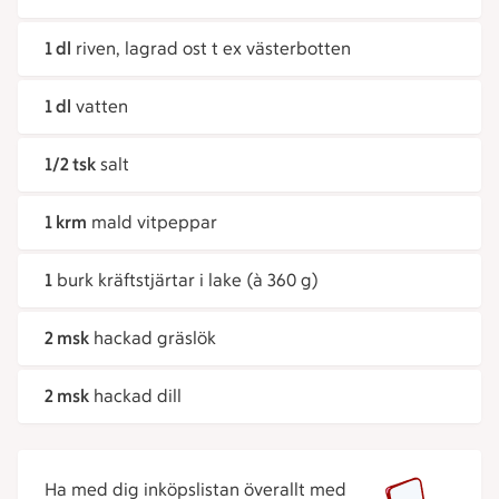
1 dl
riven, lagrad ost t ex västerbotten
1 dl
vatten
1/2 tsk
salt
1 krm
mald vitpeppar
1
burk kräftstjärtar i lake (à 360 g)
2 msk
hackad gräslök
2 msk
hackad dill
Ha med dig inköpslistan överallt med