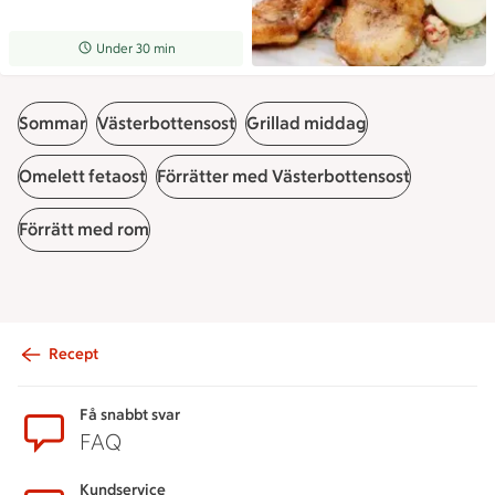
Receptet tar Under 30 min att tillaga
Under 30 min
Sommar
Västerbottensost
Grillad middag
Omelett fetaost
Förrätter med Västerbottensost
Förrätt med rom
Recept
Sidfot
Få snabbt svar
FAQ
Kundservice