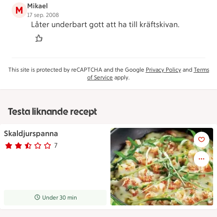
Mikael
M
17 sep. 2008
Låter underbart gott att ha till kräftskivan.
This site is protected by reCAPTCHA and the Google
Privacy Policy
and
Terms
of Service
apply.
Testa liknande recept
Skaldjurspanna
Skaldjurspanna
7
Betyg 2.6 av 5.
7 personer har röstat
Receptet tar Under 30 min att tillaga
Under 30 min