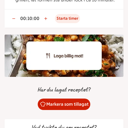
00:10:00
Starta timer
Har du lagat receptet?
Markera som tillagat
Vad tyckte du om receptet?