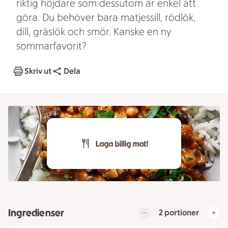
riktig höjdare som dessutom är enkel att
göra. Du behöver bara matjessill, rödlök,
dill, gräslök och smör. Kanske en ny
sommarfavorit?
Skriv ut
Dela
Ingredienser
2 portioner