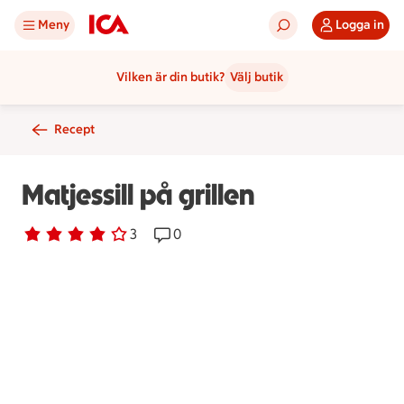
Meny
Logga in
Vilken är din butik?
Välj butik
Recept
Matjessill på grillen
Betyg 4 av 5.
3 personer har röstat
3
Receptet har 0 kommentarer
0