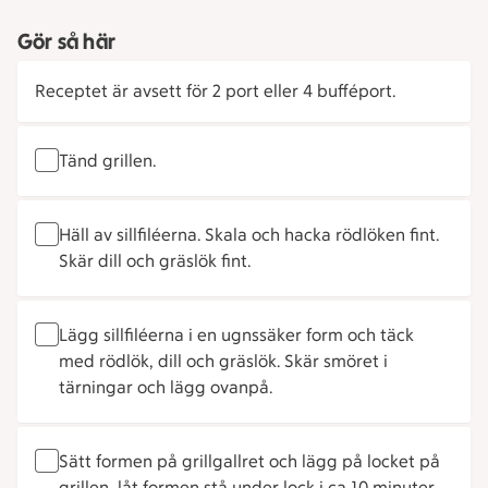
Gör så här
Receptet är avsett för 2 port eller 4 bufféport.
Tänd grillen.
Häll av sillfiléerna. Skala och hacka rödlöken fint.
Skär dill och gräslök fint.
Lägg sillfiléerna i en ugnssäker form och täck
med rödlök, dill och gräslök. Skär smöret i
tärningar och lägg ovanpå.
Sätt formen på grillgallret och lägg på locket på
grillen, låt formen stå under lock i ca 10 minuter.