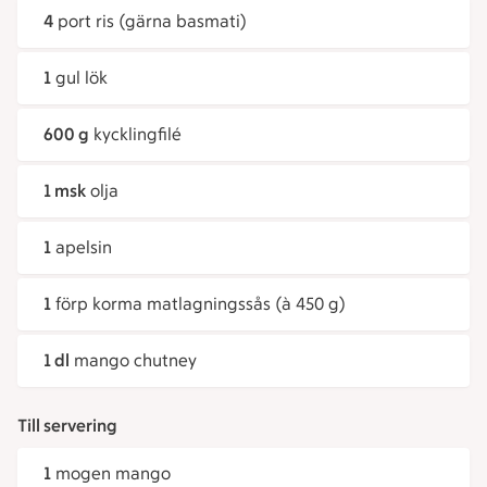
4
port ris (gärna basmati)
1
gul lök
600 g
kycklingfilé
1 msk
olja
1
apelsin
1
förp korma matlagningssås (à 450 g)
1 dl
mango chutney
Till servering
1
mogen mango