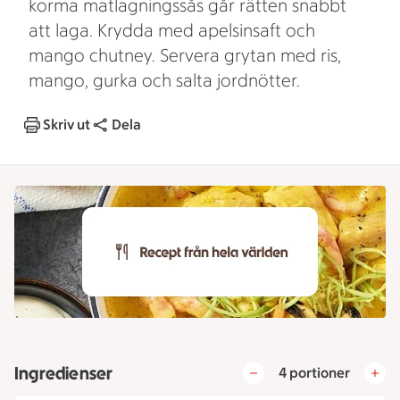
korma matlagningssås går rätten snabbt
att laga. Krydda med apelsinsaft och
mango chutney. Servera grytan med ris,
mango, gurka och salta jordnötter.
Skriv ut
Dela
Ingredienser
4 portioner