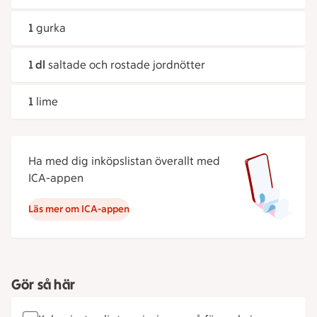
1
gurka
1 dl
saltade och rostade jordnötter
1
lime
Ha med dig inköpslistan överallt med
ICA-appen
Läs mer om ICA-appen
Gör så här