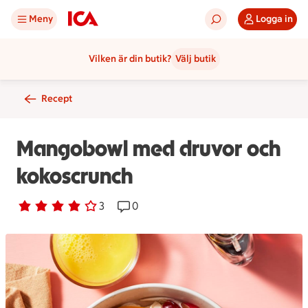
Meny
Logga in
Vilken är din butik?
Välj butik
Recept
Mangobowl med druvor och
kokoscrunch
Betyg 4 av 5.
3 personer har röstat
3
Receptet har 0 kommentarer
0