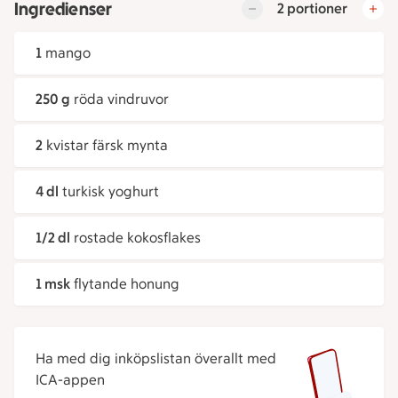
Ingredienser
2 portioner
1
mango
250 g
röda vindruvor
2
kvistar färsk mynta
4 dl
turkisk yoghurt
1/2 dl
rostade kokosflakes
1 msk
flytande honung
Ha med dig inköpslistan överallt med
ICA-appen