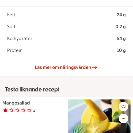
Fett
24 g
Salt
0.2 g
Kolhydrater
54 g
Protein
10 g
Läs mer om näringsvärden
Testa liknande recept
Mangosallad
Mangosallad
2
Betyg 1 av 5.
2 personer har röstat