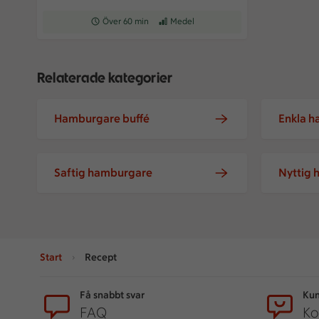
Receptet tar Över 60 min att tillaga
Över 60 min
Receptet har Medel svårighetsgrad
Medel
Relaterade kategorier
Hamburgare buffé
Enkla 
Saftig hamburgare
Nyttig
Start
Recept
Sidfot
Få snabbt svar
Kun
FAQ
Ko