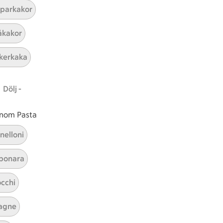
parkakor
kakor
kerkaka
Dölj -
 inom Pasta
nelloni
bonara
cchi
agne