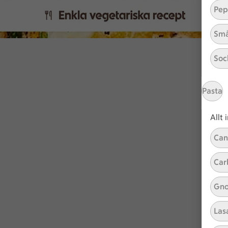
Pep
Små
Soc
Pasta
Allt
Can
Car
Gno
Las