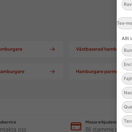
Ravi
Tex-m
Allt
hamburgare
Växtbaserad hamburgare
Bur
Enc
 hamburgare
Hamburgare parmesan
Faji
Nac
Que
Tac
dservice
Massa erbjudanden
ntakta oss
Bli stammis på IC