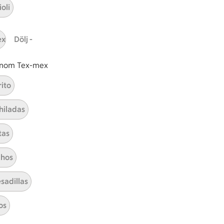
oli
ex
Dölj -
 inom Tex-mex
Hamburgare med bacon
rito
hiladas
Visa alla kategorier
tas
hos
sadillas
os
ICAs inspirationsmejl
A
Prenumerera