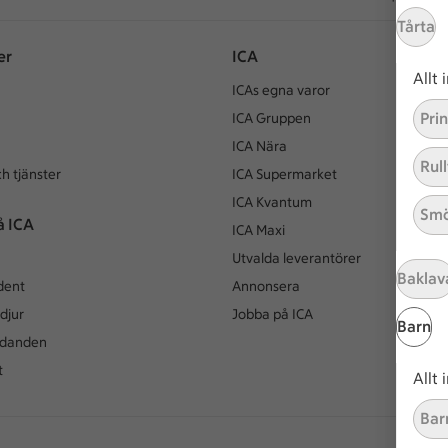
Tårta
er
ICA
Allt
ICAs egna varor
Pri
ICA Gruppen
ICA Nära
Rull
h tjänster
ICA Supermarket
ICA Kvantum
Smö
å ICA
ICA Maxi
Utvalda leverantörer
Baklav
dent
Annonsera
djur
Jobba på ICA
Barn
udanden
t
Allt
Bar