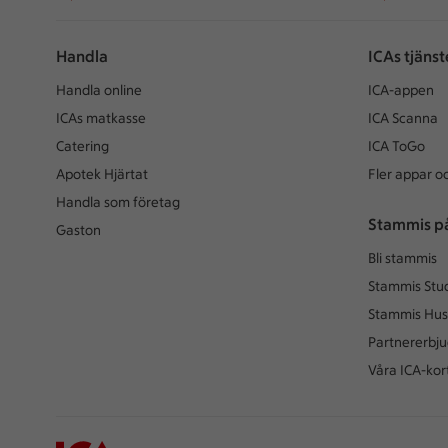
Handla
ICAs tjänst
Handla online
ICA-appen
ICAs matkasse
ICA Scanna
Catering
ICA ToGo
Apotek Hjärtat
Fler appar oc
Handla som företag
Stammis p
Gaston
Bli stammis
Stammis Stu
Stammis Hus
Partnererbj
Våra ICA-kor