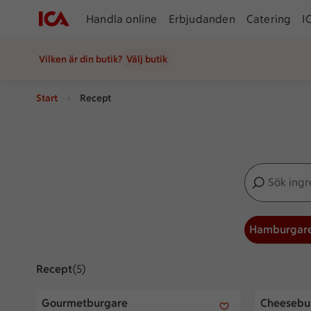
Handla online
Erbjudanden
Catering
I
Vilken är din butik?
Välj butik
Start
Recept
Sök ingredien
Inga förslag
Hamburgar
Recept
Visar 5 stycken
(5)
Gourmetburgare
Cheeseburg
Gourmetburgare
Cheesebur