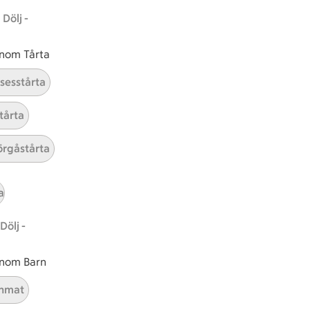
Dölj -
Hållbarhet
 inom Tårta
ICA Stiftelsen
nsesstårta
En god morgondag
tårta
Kundservice
Reklamera
rgåstårta
Återkallelser
Spärra eller beställ nytt ICA-kort
a
Behandling av personuppgifter
Hantera cookies
Dölj -
 inom Barn
nmat