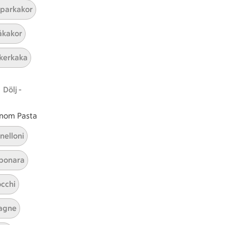
parkakor
kakor
kerkaka
Dölj -
 inom Pasta
nelloni
bonara
cchi
agne