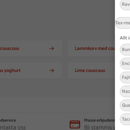
Ravi
Tex-m
Allt
 couscous
Lammkorv med couscous
Bur
Enc
s yoghurt
Lime couscous
Faji
Nac
Que
Tac
dservice
Massa erbjudanden
ntakta oss
Bli stammis på IC