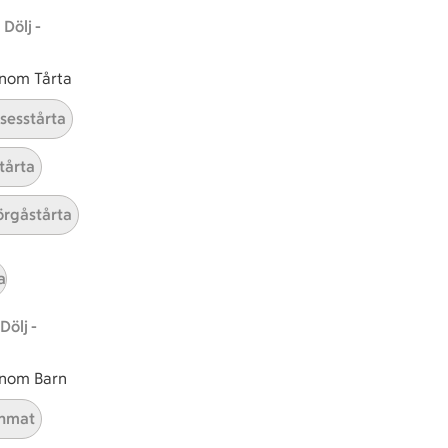
Dölj -
Hållbarhet
 inom Tårta
ICA Stiftelsen
nsesstårta
En god morgondag
tårta
Kundservice
Reklamera
rgåstårta
Återkallelser
Spärra eller beställ nytt ICA-kort
a
Behandling av personuppgifter
Hantera cookies
Dölj -
 inom Barn
nmat