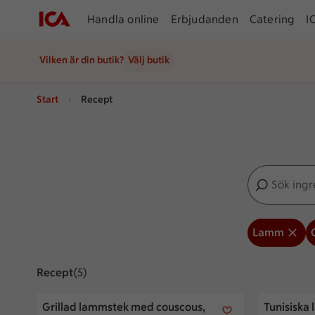
Handla online
Erbjudanden
Catering
I
Vilken är din butik?
Välj butik
Start
Recept
Sök ingredien
Inga förslag
Lamm
Recept
Visar 5 stycken
(5)
Grillad lammstek med couscous, mandel och sockerärt
Tunisiska 
Grillad lammstek med couscous,
Tunisiska