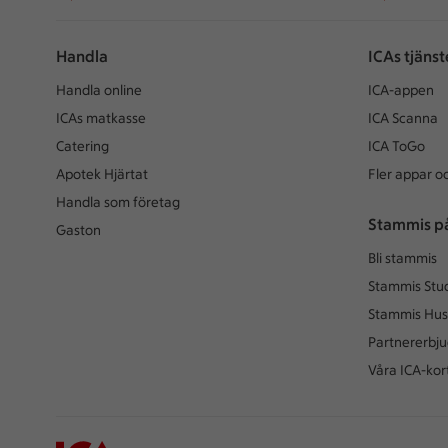
Handla
ICAs tjänst
Handla online
ICA-appen
ICAs matkasse
ICA Scanna
Catering
ICA ToGo
Apotek Hjärtat
Fler appar oc
Handla som företag
Stammis p
Gaston
Bli stammis
Stammis Stu
Stammis Hus
Partnererbj
Våra ICA-kor