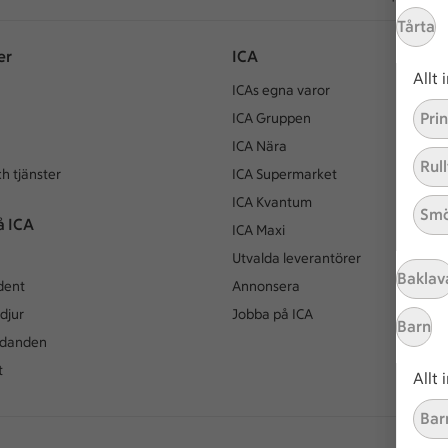
Tårta
er
ICA
Allt
ICAs egna varor
Pri
ICA Gruppen
ICA Nära
Rull
h tjänster
ICA Supermarket
ICA Kvantum
Smö
å ICA
ICA Maxi
Utvalda leverantörer
Baklav
dent
Annonsera
djur
Jobba på ICA
Barn
udanden
t
Allt
Bar