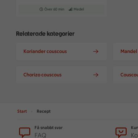
Receptet tar Över 60 min att tillaga
Över 60 min
Receptet har Medel svårighetsgrad
Medel
Relaterade kategorier
Koriander couscous
Mandel
Chorizo couscous
Couscou
Start
Recept
Sidfot
Få snabbt svar
Kun
FAQ
Ko