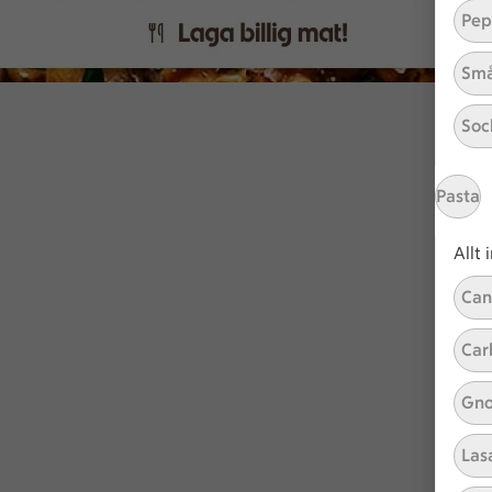
Pep
Små
Soc
Pasta
Allt
Can
Car
Gno
Las