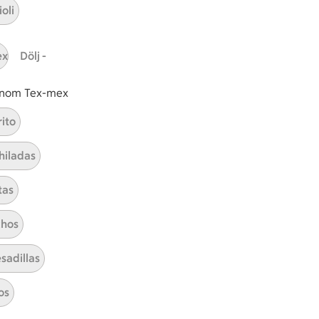
oli
ex
Dölj -
 inom Tex-mex
Vegan couscous
rito
hiladas
Visa alla kategorier
tas
hos
sadillas
os
ICAs inspirationsmejl
A
Prenumerera