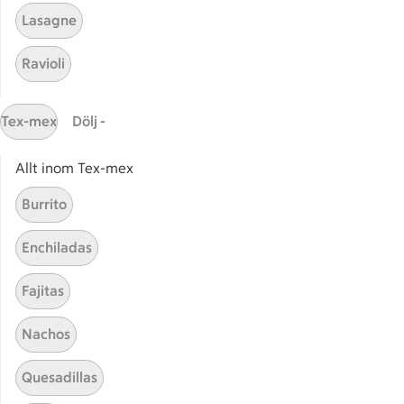
Lasagne
Relaterade kategorier
Ravioli
Laktosfri mousse
Vega
Tex-mex
Dölj -
Vaniljmousse
Mouss
Allt inom Tex-mex
Burrito
Enchiladas
Start
Sidfot
Fajitas
Få snabbt svar
FAQ
Nachos
Kundservice
Quesadillas
Kontakta oss