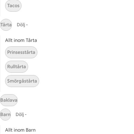
Tacos
Massa erbjudanden
Bli stammis på ICA
Tårta
Dölj -
ICAs inspirationsmejl
Prenumerera
Allt inom Tårta
Prinsesstårta
Handla
Handla online
Rulltårta
ICAs matkasse
Smörgåstårta
Catering
Apotek Hjärtat
Handla som företag
Baklava
Gaston
Barn
Dölj -
ICAs tjänster
Allt inom Barn
ICA-appen