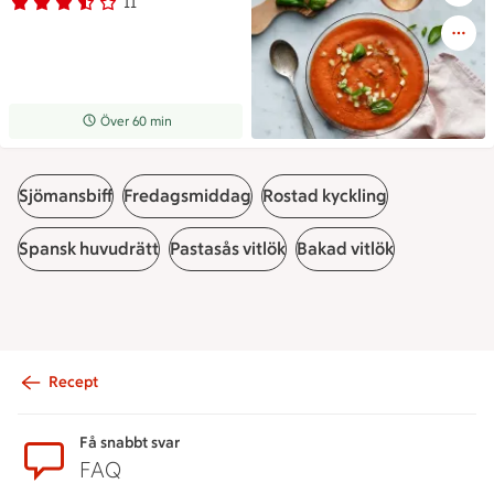
11
Betyg 3.5 av 5.
11 personer har röstat
Receptet tar Över 60 min att tillaga
Över 60 min
Sjömansbiff
Fredagsmiddag
Rostad kyckling
Spansk huvudrätt
Pastasås vitlök
Bakad vitlök
Recept
Sidfot
Få snabbt svar
FAQ