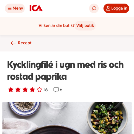
Meny
Logga in
Vilken är din butik?
Välj butik
Recept
Kycklingfilé i ugn med ris och
rostad paprika
Betyg 3.8 av 5.
16 personer har röstat
16
Receptet har 6 kommentarer
6