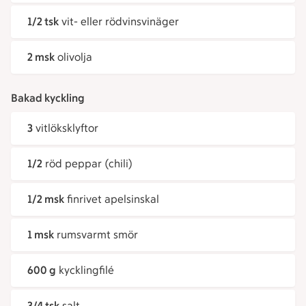
1/2 tsk
vit- eller rödvinsvinäger
2 msk
olivolja
Bakad kyckling
3
vitlöksklyftor
1/2
röd peppar (chili)
1/2 msk
finrivet apelsinskal
1 msk
rumsvarmt smör
600 g
kycklingfilé
3/4 tsk
salt