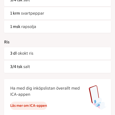
1 krm
svartpeppar
1 msk
rapsolja
Ris
3 dl
okokt ris
3/4 tsk
salt
Ha med dig inköpslistan överallt med
ICA-appen
Läs mer om ICA-appen