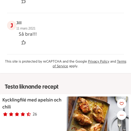
Jill
J
11 mars 2021
Så bra!!!
This site is protected by reCAPTCHA and the Google
Privacy Policy
and
Terms
of Service
apply.
Testa liknande recept
Kycklingfilé med apelsin och
Kycklingfilé med apelsin och ch
chili
26
Betyg 4.1 av 5.
26 personer har röstat