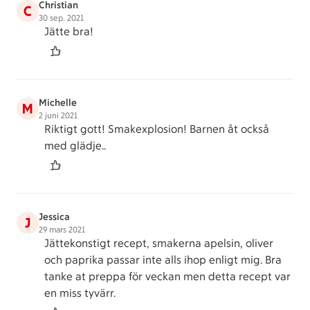
Christian
C
30 sep. 2021
Jätte bra!
Michelle
M
2 juni 2021
Riktigt gott! Smakexplosion! Barnen åt också
med glädje..
Jessica
J
29 mars 2021
Jättekonstigt recept, smakerna apelsin, oliver
och paprika passar inte alls ihop enligt mig. Bra
tanke at preppa för veckan men detta recept var
en miss tyvärr.