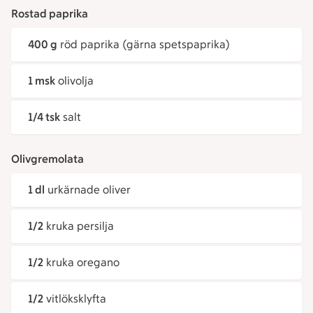
Rostad paprika
400 g
röd paprika (gärna spetspaprika)
1 msk
olivolja
1/4 tsk
salt
Olivgremolata
1 dl
urkärnade oliver
1/2
kruka persilja
1/2
kruka oregano
1/2
vitlöksklyfta