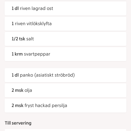
1 dl
riven lagrad ost
1
riven vitlöksklyfta
1/2 tsk
salt
1 krm
svartpeppar
1 dl
panko (asiatiskt ströbröd)
2 msk
olja
2 msk
fryst hackad persilja
Till servering