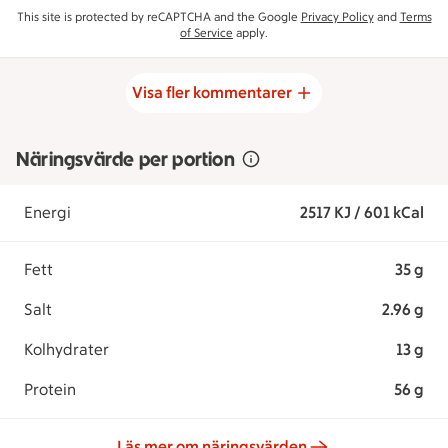
This site is protected by reCAPTCHA and the Google
Privacy Policy
and
Terms
of Service
apply.
Visa fler kommentarer
Näringsvärde per portion
Energi
2517 KJ / 601 kCal
Fett
35 g
Salt
2.96 g
Kolhydrater
13 g
Protein
56 g
Läs mer om näringsvärden