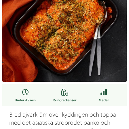
Under 45 min
16
ingredienser
Medel
Bred ajvarkräm över kycklingen och toppa
med det asiatiska ströbrödet panko och