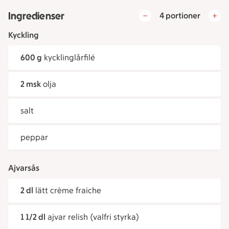
Ingredienser
4 portioner
Kyckling
600 g
kycklinglårfilé
2 msk
olja
salt
peppar
Ajvarsås
2 dl
lätt crème fraiche
1 1/2 dl
ajvar relish (valfri styrka)