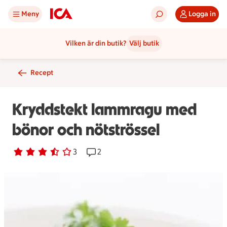
Meny
Logga in
Vilken är din butik?
Välj butik
Recept
Kryddstekt lammragu med
bönor och nötströssel
Betyg 3.7 av 5.
3 personer har röstat
3
Receptet har 2 kommentarer
2