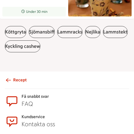
Receptet tar Under 30 min att tillaga
Under 30 min
Köttgryta
Sjömansbiff
Lammracks
Nejlika
Lammstekt
Kyckling cashew
Recept
Sidfot
Få snabbt svar
FAQ
Kundservice
Kontakta oss