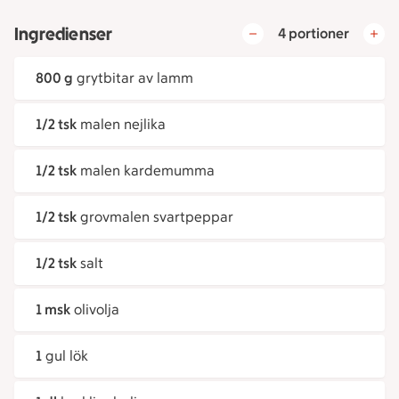
Ingredienser
4 portioner
800 g
grytbitar av lamm
1/2 tsk
malen nejlika
1/2 tsk
malen kardemumma
1/2 tsk
grovmalen svartpeppar
1/2 tsk
salt
1 msk
olivolja
1
gul lök