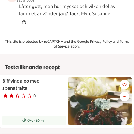
1 sep. 2008
Låter gott, men hur mycket och vilken del av
lammet använder jag? Tack. Mvh. Susanne.
This site is protected by reCAPTCHA and the Google
Privacy Policy
and
Terms
of Service
apply.
Testa liknande recept
Biff vindaloo med
Biff vindaloo med spenatraita
spenatraita
6
Betyg 2.7 av 5.
6 personer har röstat
Receptet tar Över 60 min att tillaga
Över 60 min