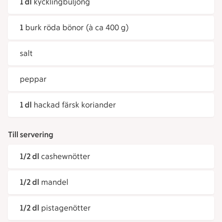
1 dl
kycklingbuljong
1
burk röda bönor (à ca 400 g)
salt
peppar
1 dl
hackad färsk koriander
Till servering
1/2 dl
cashewnötter
1/2 dl
mandel
1/2 dl
pistagenötter