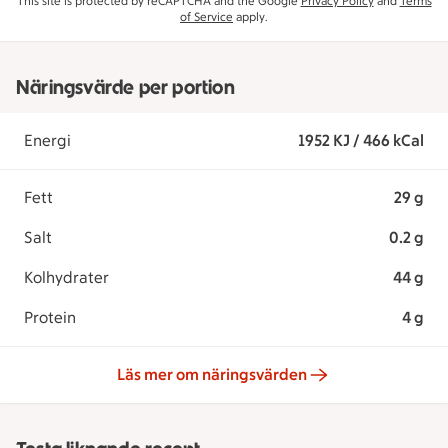
This site is protected by reCAPTCHA and the Google
Privacy Policy
and
Terms
of Service
apply.
Näringsvärde per portion
Energi
1952 KJ / 466 kCal
Fett
29 g
Salt
0.2 g
Kolhydrater
44 g
Protein
4 g
Läs mer om näringsvärden