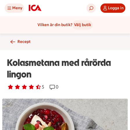
Meny
Logga in
Vilken är din butik?
Välj butik
Recept
Kolasmetana med rårörda
lingon
Betyg 4.6 av 5.
5 personer har röstat
5
Receptet har 0 kommentarer
0