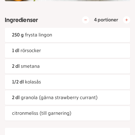
Ingredienser
4 portioner
250 g
frysta lingon
1 dl
rörsocker
2 dl
smetana
1/2 dl
kolasås
2 dl
granola (gärna strawberry currant)
citronmeliss (till garnering)