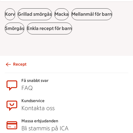
Korv
Grillad smörgås
Macka
Mellanmål för barn
Smörgås
Enkla recept för barn
Recept
Sidfot
Få snabbt svar
FAQ
Kundservice
Kontakta oss
Massa erbjudanden
Bli stammis på ICA