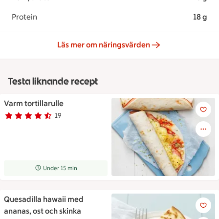
Protein
18 g
Läs mer om näringsvärden
Testa liknande recept
Varm tortillarulle
Varm tortillarulle
19
Betyg 4.4 av 5.
19 personer har röstat
Receptet tar Under 15 min att tillaga
Under 15 min
Quesadilla hawaii med
Quesadilla hawaii med ananas,
ananas, ost och skinka