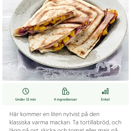
Under 15 min
4
ingredienser
Enkel
Här kommer en liten nytvist på den
klassiska varma mackan. Ta tortillabröd, och
lägg på ost, skicka och tomat eller majs på