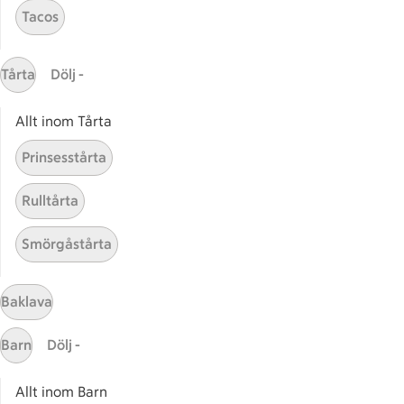
Tacos
Start
Sidfot
Tårta
Dölj -
Få snabbt svar
FAQ
Allt inom Tårta
Kundservice
Prinsesstårta
Kontakta oss
Rulltårta
Massa erbjudanden
Bli stammis på ICA
Smörgåstårta
ICAs inspirationsmejl
Prenumerera
Baklava
Barn
Dölj -
Handla
Handla online
Allt inom Barn
ICAs matkasse