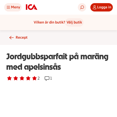
Meny
Logga in
Vilken är din butik?
Välj butik
Recept
Jordgubbsparfait på maräng
med apelsinsås
Betyg 5 av 5.
2 personer har röstat
2
Receptet har 1 kommentarer
1