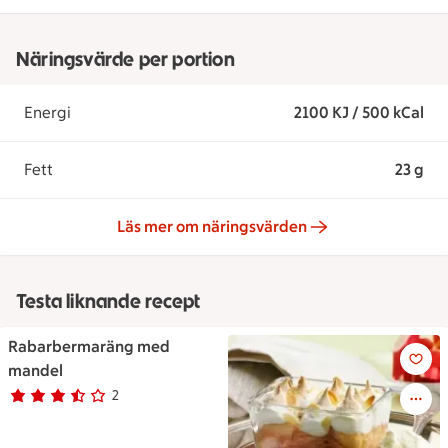
Näringsvärde per portion
Energi
2100 KJ / 500 kCal
Fett
23 g
Läs mer om näringsvärden
Testa liknande recept
Rabarbermaräng med
Rabarbermaräng med mande
mandel
2
Betyg 3.5 av 5.
2 personer har röstat