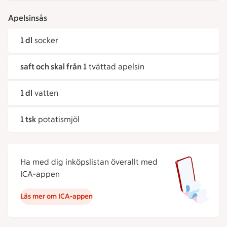
Apelsinsås
1 dl
socker
saft och skal från 1
tvättad apelsin
1 dl
vatten
1 tsk
potatismjöl
Ha med dig inköpslistan överallt med
ICA-appen
Läs mer om ICA-appen