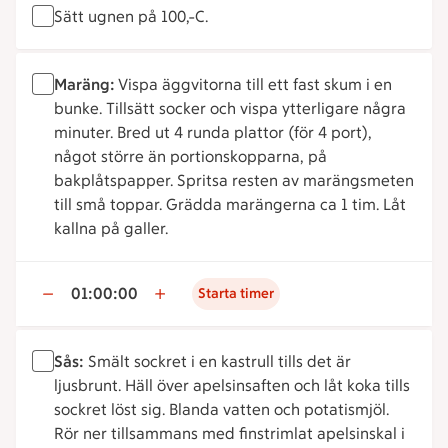
Sätt ugnen på 100ºC.
Maräng:
Vispa äggvitorna till ett fast skum i en
bunke. Tillsätt socker och vispa ytterligare några
minuter. Bred ut 4 runda plattor (för 4 port),
något större än portionskopparna, på
bakplåtspapper. Spritsa resten av marängsmeten
till små toppar. Grädda marängerna ca 1 tim. Låt
kallna på galler.
01:00:00
Starta timer
Sås:
Smält sockret i en kastrull tills det är
ljusbrunt. Häll över apelsinsaften och låt koka tills
sockret löst sig. Blanda vatten och potatismjöl.
Rör ner tillsammans med finstrimlat apelsinskal i