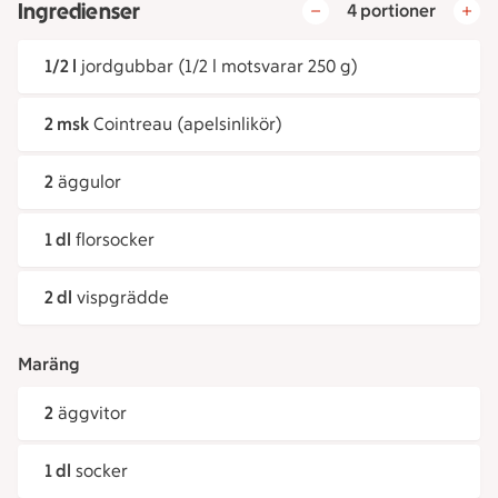
Ingredienser
4 portioner
1/2 l
jordgubbar (1/2 l motsvarar 250 g)
2 msk
Cointreau (apelsinlikör)
2
äggulor
1 dl
florsocker
2 dl
vispgrädde
Maräng
2
äggvitor
1 dl
socker