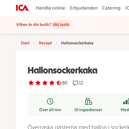
Handla online
Erbjudanden
Catering
I
Vilken är din butik?
Välj butik
Start
Recept
Hallonsockerkaka
Hallonsockerkaka
Betyg 4.1 av 5.
80 personer har röstat
80
Receptet har 12 kommenta
12
Över 60 min
10
ingredienser
Med
Överraska gästerna med hallon i socker