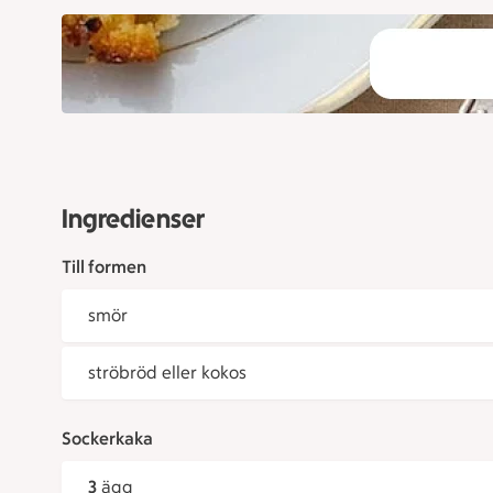
Ingredienser
Till formen
smör
ströbröd eller kokos
Sockerkaka
3
ägg