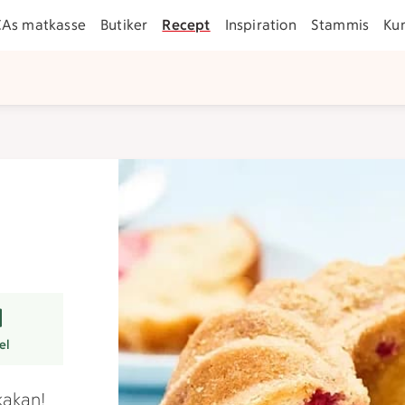
CAs matkasse
Butiker
Recept
Inspiration
Stammis
Ku
rer
el
kakan!