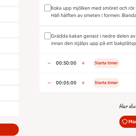
Koka upp mjölken med smöret och rör n
Häll hälften av smeten i formen. Bland
Grädda kakan genast i nedre delen av 
innan den stjälps upp på ett bakplåtsp
00:50:00
Starta timer
00:05:00
Starta timer
Har du
Mar