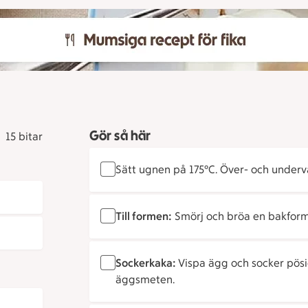
Gör så här
15 bitar
Sätt ugnen på 175°C. Över- och under
Till formen:
Smörj och bröa en bakform, c
Sockerkaka:
Vispa ägg och socker pösi
äggsmeten.