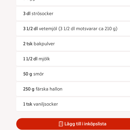
3 dl
strösocker
3 1/2 dl
vetemjöl (3 1/2 dl motsvarar ca 210 g)
2 tsk
bakpulver
1 1/2 dl
mjölk
50 g
smör
250 g
färska hallon
1 tsk
vaniljsocker
Lägg till i inköpslista