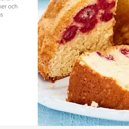
ker och
ns