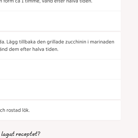
n form ca 1 timme, vänd efter halva tiden.
ida. Lägg tillbaka den grillade zucchinin i marinaden
Vänd dem efter halva tiden.
h rostad lök.
 lagat receptet?