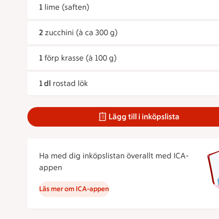
1
lime (saften)
2
zucchini (à ca 300 g)
1
förp krasse (à 100 g)
1 dl
rostad lök
Lägg till i inköpslista
Ha med dig inköpslistan överallt med ICA-
appen
Läs mer om ICA-appen