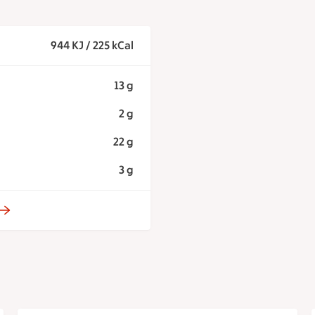
944 KJ / 225 kCal
13 g
2 g
22 g
3 g