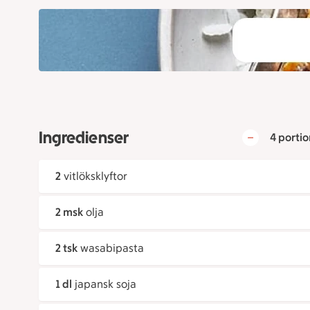
Ingredienser
4 portio
2
vitlöksklyftor
2 msk
olja
2 tsk
wasabipasta
1 dl
japansk soja