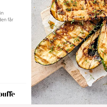
in
den får