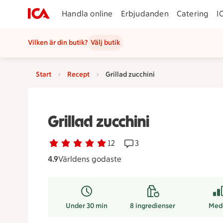
Handla online
Erbjudanden
Catering
I
Vilken är din butik?
Välj butik
Start
Recept
Grillad zucchini
Grillad zucchini
Betyg 4.9 av 5.
12 personer har röstat
12
Receptet har 3 kommentar
3
4.9
Världens godaste
Under 30 min
8
ingredienser
Med