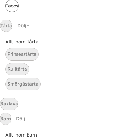
Tacos
Receptet tar Över 60 min att tillaga
Över 60 min
Tårta
Dölj -
Allt inom Tårta
Relaterade kategorier
Prinsesstårta
Rotfruktsbröd
Nötkö
Rulltårta
Smörgåstårta
Glutenfria bröd
Frite
Baklava
Barn
Dölj -
Start
Sidfot
Allt inom Barn