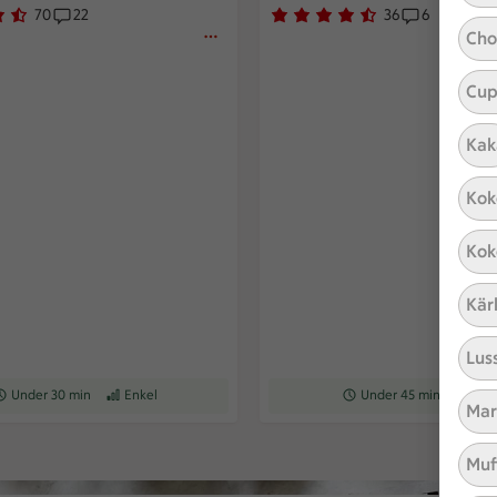
70
22
36
6
av 5.
r har röstat
Receptet har 22 kommentarer
Betyg 4.1 av 5.
36 personer har röstat
Receptet h
Cho
Cup
Kak
Kok
Kok
Kär
Lus
eceptet tar Under 30 min att tillaga
Under 30 min
Receptet har Enkel svårighetsgrad
Enkel
Receptet tar Under 45 min a
Under 45 min
Recepte
Enk
Mar
Muf