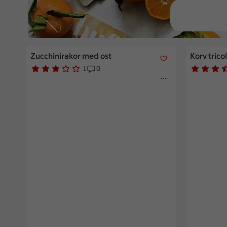
Zucchinirakor med ost
Korv tricol
Zucchinirakor med ost
Korv trico
1
0
Betyg 3 av 5.
1 personer har röstat
Receptet har 0 kommentarer
Betyg 3.3 
4 personer