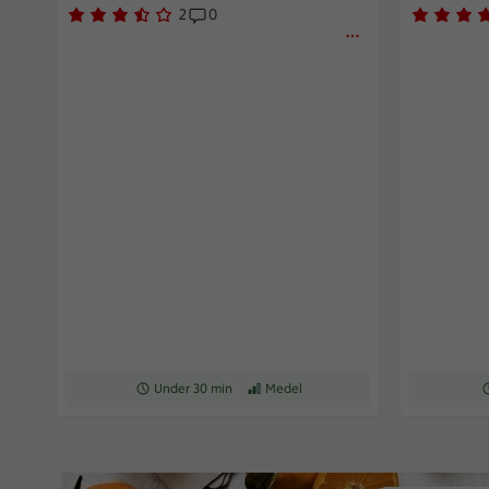
2
0
Betyg 3.5 av 5.
2 personer har röstat
Receptet har 0 kommentarer
Betyg 4.2 
70 persone
Receptet tar Under 30 min att tillaga
Under 30 min
Receptet har Medel svårighetsgrad
Medel
R