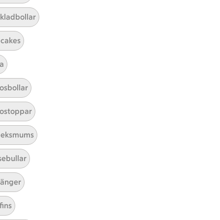
50
4
ar 6 kommentarer
Betyg 3.5 av 5.
50 personer har röstat
Receptet har 4 kommentarer
kladbollar
cakes
a
osbollar
ostoppar
leksmums
sebullar
tt tillaga
t har Enkel svårighetsgrad
el
Receptet tar Under 45 min att tillaga
Under 45 min
Receptet har Medel svårighetsg
Medel
änger
fins