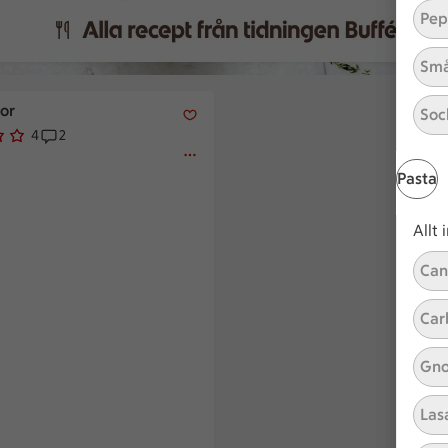
Pep
Små
or
lor
Soc
4
2
av 5.
 har röstat
Receptet har 2 kommentarer
Pasta
Allt
Can
Car
Gno
Las