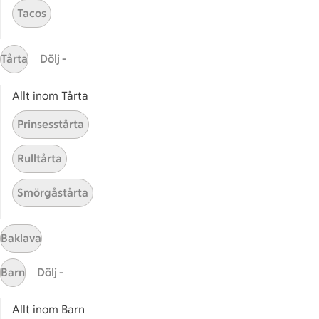
Tacos
Start
Sidfot
Tårta
Dölj -
Få snabbt svar
FAQ
Allt inom Tårta
Kundservice
Prinsesstårta
Kontakta oss
Rulltårta
Massa erbjudanden
Bli stammis på ICA
Smörgåstårta
ICAs inspirationsmejl
Prenumerera
Baklava
Barn
Dölj -
Handla
Handla online
Allt inom Barn
ICAs matkasse