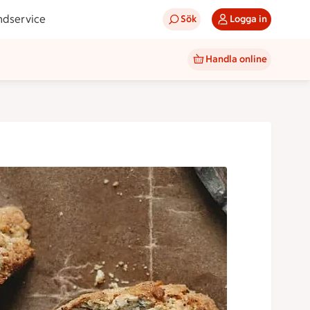
ndservice
Sök
Logga in
Handla online