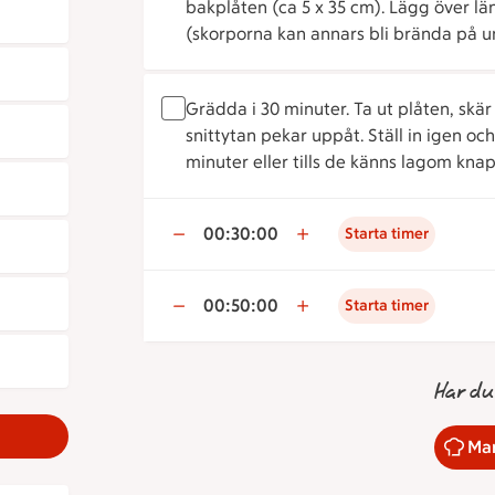
bakplåten (ca 5 x 35 cm). Lägg över 
(skorporna kan annars bli brända på u
Grädda i 30 minuter. Ta ut plåten, skä
snittytan pekar uppåt. Ställ in igen och
minuter eller tills de känns lagom knap
00:30:00
Starta timer
00:50:00
Starta timer
Har du
Mar