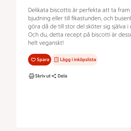
Delikata biscottis är perfekta att ta fram t
bjudning eller till fikastunden, och busen
göra då de till stor del sköter sig själva i
Och du, detta recept på biscotti är des
helt veganskt!
Spara
Lägg i inköpslista
Skriv ut
Dela