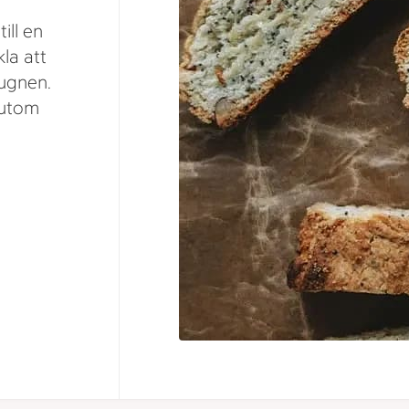
ill en
kla att
 ugnen.
sutom