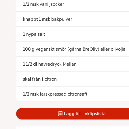
1/2 msk
vaniljsocker
knappt 1 msk
bakpulver
1
nypa salt
100 g
veganskt smör (gärna BreOliv) eller olivolja
1 1/2 dl
havredryck Mellan
skal från 1
citron
1/2 msk
färskpressad citronsaft
Lägg till i inköpslista