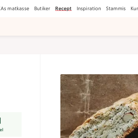
CAs matkasse
Butiker
Recept
Inspiration
Stammis
Ku
r
el