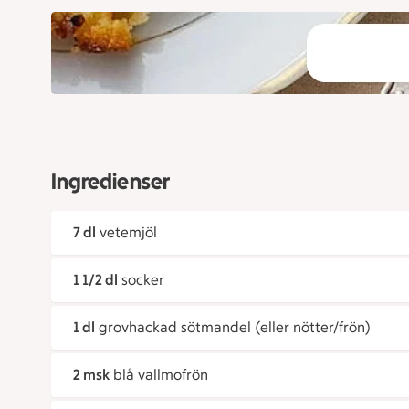
Ingredienser
7 dl
vetemjöl
1 1/2 dl
socker
1 dl
grovhackad sötmandel (eller nötter/frön)
2 msk
blå vallmofrön