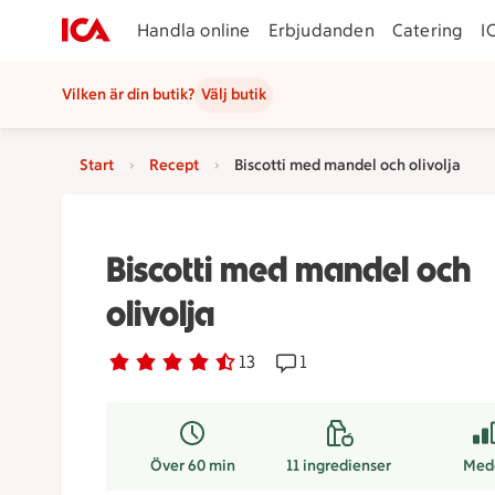
Handla online
Erbjudanden
Catering
I
Vilken är din butik?
Välj butik
Start
Recept
Biscotti med mandel och olivolja
Biscotti med mandel och
olivolja
Betyg 4.4 av 5.
13 personer har röstat
13
Receptet har 1 kommentare
1
Över 60 min
11
ingredienser
Med