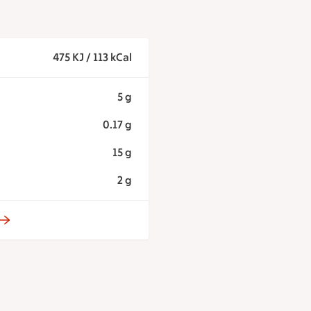
475 KJ / 113 kCal
5 g
0.17 g
15 g
2 g