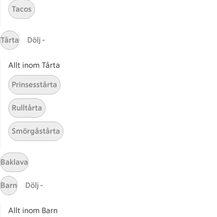
Få snabbt svar
Tacos
FAQ
Kundservice
Tårta
Dölj -
Kontakta oss
Allt inom Tårta
Massa erbjudanden
Bli stammis på ICA
Prinsesstårta
ICAs inspirationsmejl
Rulltårta
Prenumerera
Smörgåstårta
Handla
Handla online
Baklava
ICAs matkasse
Barn
Dölj -
Catering
Apotek Hjärtat
Allt inom Barn
Handla som företag