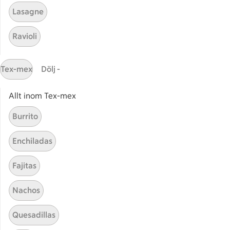
Lasagne
Ravioli
Tex-mex
Dölj -
Relaterade kategorier
Allt inom Tex-mex
Stroganoff
Osso 
Burrito
Boeuf bourguignon
Älggr
Enchiladas
Fajitas
Nachos
Start
Sidfot
Quesadillas