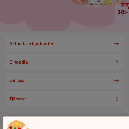
30 kr/st
30:-
/st
Aktuella erbjudanden
E-handla
Om oss
Tjänster
ICA Supermarket Skutan