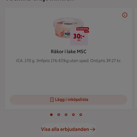
Bildspel med 5 bilder.
30 kr/st
30:-
/st
Räkor i lake MSC
ICA. 170 g.
Jmfpris 176:47/kg utan spad. Ord.pris 39:27 kr.
Lägg i inköpslista
Visar bild 1 av 5
Bild 1 av 5
Bild 2 av 5
Bild 3 av 5
Bild 4 av 5
Bild 5 av 5
Visa alla erbjudanden