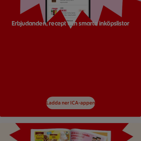
Erbjudanden, recept och smarta inköpslistor
Ladda ner ICA-appen
Bild på ett reklamblad