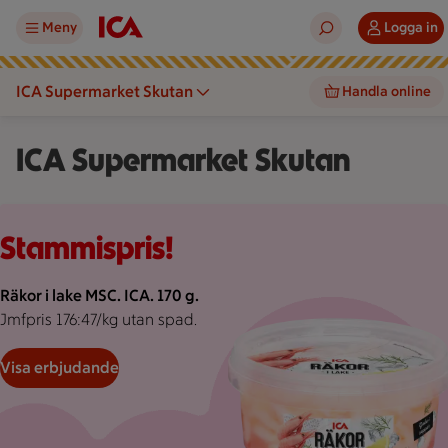
Meny
Logga in
ICA Supermarket Skutan
Handla online
ICA Supermarket Skutan
Rosa bakgrund med rosa pond.
Stammispris!
Räkor i lake MSC. ICA. 170 g.
Jmfpris 176:47/kg utan spad.
Visa erbjudande