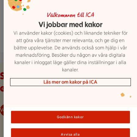
Skutan 1, Hamburgsund
ICA Supermarket Skutan har stängt idag, öppna
Stängt
Öppnar imorgon 7
Välkommen till ICA
Vi jobbar med kakor
Hitta hit
0525 64800
Mejla butiken
Vi använder kakor (cookies) och liknande tekniker för
att göra våra tjänster mer relevanta, och ge dig en
Mer butiksinfo
bättre upplevelse. De används också som hjälp i vår
marknadsföring. Besöker du någon av våra digitala
kanaler i inloggat läge gäller dina inställningar i alla
Veckans reklamblad
kanaler.
Se våra aktuella
Läs mer om kakor på ICA
erbjudanden
Veckans reklamblad
Godkänn kakor
Avvisa alla