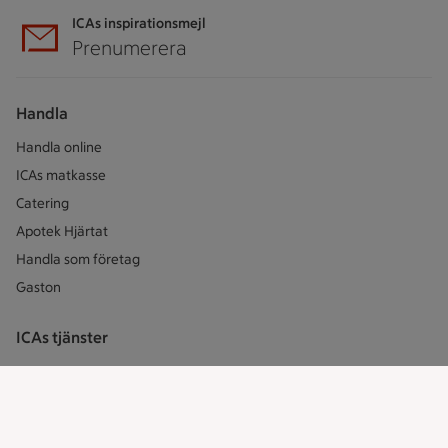
ICAs inspirationsmejl
Prenumerera
Handla
Handla online
ICAs matkasse
Catering
Apotek Hjärtat
Handla som företag
Gaston
ICAs tjänster
ICA-appen
ICA Scanna
ICA ToGo