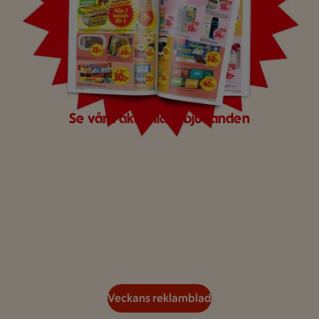
Se våra aktuella erbjudanden
Veckans reklamblad