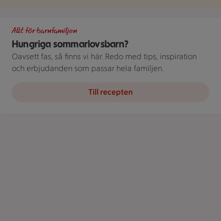
Delad bild av en person som dricker ur ett glas och en annan s
Allt för barnfamiljen
Hungriga sommarlovsbarn?
Oavsett fas, så finns vi här. Redo med tips, inspiration
och erbjudanden som passar hela familjen.
Till recepten