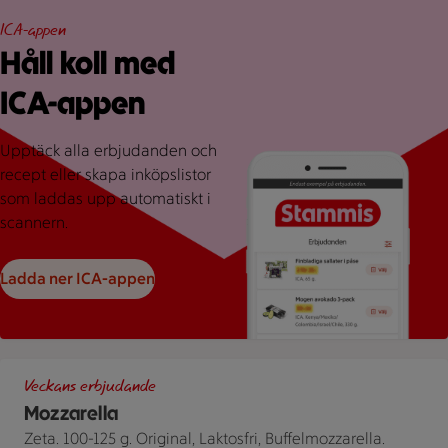
ICA-appen
Håll koll med
ICA-appen
Upptäck alla erbjudanden och
recept eller skapa inköpslistor
som laddas upp automatiskt i
scannern.
Ladda ner ICA-appen
Tre olika förpackningar av Mozzarella från Zeta bredvid en pris
Veckans erbjudande
Mozzarella
Zeta. 100-125 g. Original, Laktosfri, Buffelmozzarella.