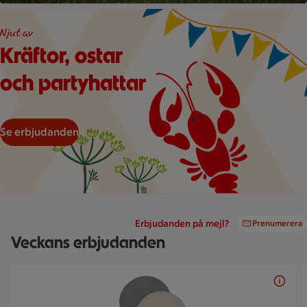
Illustration av en kräfta och två dillkvistar under hängande vi
Njut av
Kräftor, ostar
och partyhattar
Se erbjudanden
Erbjudanden på mejl?
Prenumerera
Veckans erbjudanden
Bildspel med 5 bilder.