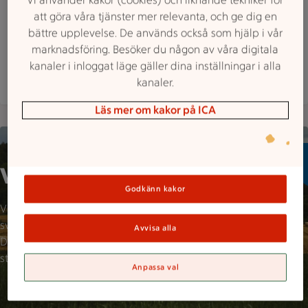
Lönnerbladsgatan 2, Falköping
att göra våra tjänster mer relevanta, och ge dig en
Maxi ICA Stormarknad Falköping är öppen nu, s
Öppet
Stänger 22
bättre upplevelse. De används också som hjälp i vår
Hitta hit
0515 776440
Mejla butiken
marknadsföring. Besöker du någon av våra digitala
kanaler i inloggat läge gäller dina inställningar i alla
Mer butiksinfo
kanaler.
Läs mer om kakor på ICA
Landskapsbild på en åker med en skog bakom
Välj svenska varor!
Godkänn kakor
Visste du att varannan tugga vi
svenskar äter är importerad?
Avvisa alla
Det vill vi ändra på med vart
stora svenska sortiment.
Anpassa val