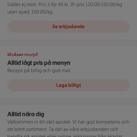
Gäller ej mini. Pris 3 för 45 kr. Jfr pris 120:00-150:00/kg
utan spad, 150:00/kg.
Se erbjudande
Tallrik med spaghetti med kräftstjärtar och spenat, tillsamman
Veckans recept
Alltid lågt pris på menyn
Recept på billig och god mat.
Laga billigt
Apotek Hjärtat ICA
Alltid nära dig
Välkommen in till vårt apotek. Vi har god kompetens och
ett brett sortiment. Ta del av våra erbjudanden och
handla på apotek eller online. Hälsningar från Hjärtat.