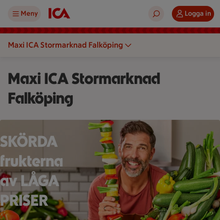
Meny
Logga in
Maxi ICA Stormarknad Falköping
Maxi ICA Stormarknad
Falköping
En person håller ett grönsaksspett framför en stor hög med gr
SKÖRDA
frukterna
av LÅGA
PRISER