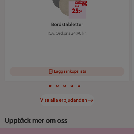
2 för 25 kr
2 för
25:-
Bordstabletter
ICA.
Ord.pris 24:90 kr.
Lägg i inköpslista
Visar bild 1 av 5
Bild 1 av 5
Bild 2 av 5
Bild 3 av 5
Bild 4 av 5
Bild 5 av 5
Visa alla erbjudanden
Upptäck mer om oss
En röd och rosa bakgrund med en telefon som visar exempel