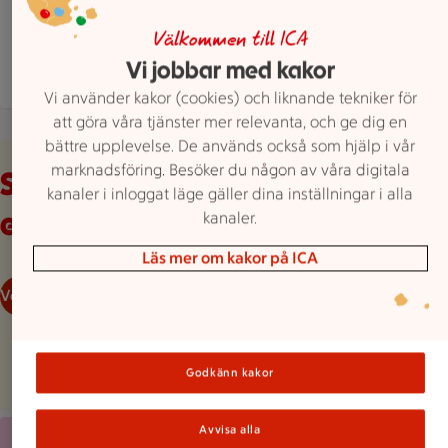
Hitta hit
0503 13020
Mejla butiken
Välkommen till ICA
Vi jobbar med kakor
Mer butiksinfo
Vi använder kakor (cookies) och liknande tekniker för
att göra våra tjänster mer relevanta, och ge dig en
bättre upplevelse. De används också som hjälp i vår
Veckans reklamblad
marknadsföring. Besöker du någon av våra digitala
Se våra aktuella
kanaler i inloggat läge gäller dina inställningar i alla
erbjudanden
kanaler.
Läs mer om kakor på ICA
Veckans reklamblad
Godkänn kakor
Röd bakgrund med stor rosa splash, en mobilskärmvy som vi
Avvisa alla