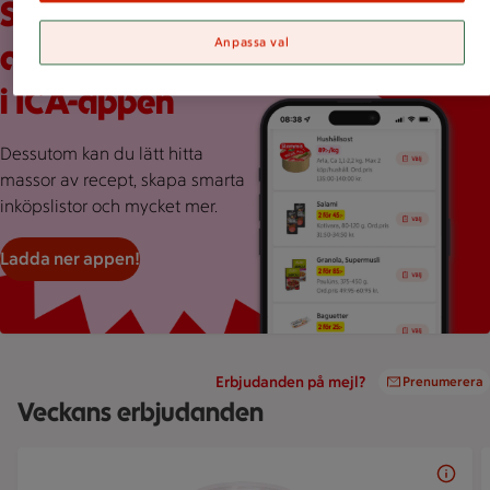
Scrolla veckans
Anpassa val
alla erbjudanden
i ICA-appen
Dessutom kan du lätt hitta
massor av recept, skapa smarta
inköpslistor och mycket mer.
Ladda ner appen!
Erbjudanden på mejl?
Prenumerera
Veckans erbjudanden
Bildspel med 5 bilder.