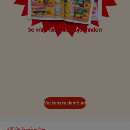
Se våra aktuella erbjudanden
Veckans reklamblad
Delad bild av en person som dricker ur ett glas och en annan s
Allt för barnfamiljen