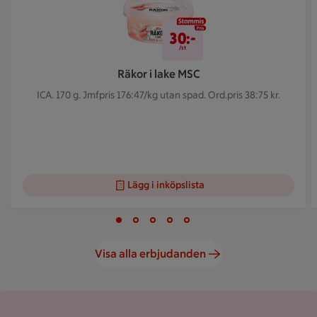
30 kr/st
30:-
/st
Räkor i lake MSC
ICA. 170 g.
Jmfpris 176:47/kg utan spad. Ord.pris 38:75 kr.
Lägg i inköpslista
Visar bild 1 av 5
Bild 1 av 5
Bild 2 av 5
Bild 3 av 5
Bild 4 av 5
Bild 5 av 5
Visa alla erbjudanden
Kundkorg med varor