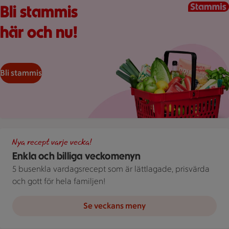
Bli stammis
här och nu!
Bli stammis
Illustration av Enkla och billiga veckomenyn
Nya recept varje vecka!
Enkla och billiga veckomenyn
5 busenkla vardagsrecept som är lättlagade, prisvärda
och gott för hela familjen!
Se veckans meny