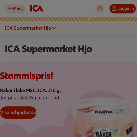
Meny
Logga in
ICA Supermarket Hjo
ICA Supermarket Hjo
Rosa bakgrund med rosa pond.
Stammispris!
Räkor i lake MSC. ICA. 170 g.
Jmfpris 176:47/kg utan spad.
Visa erbjudande