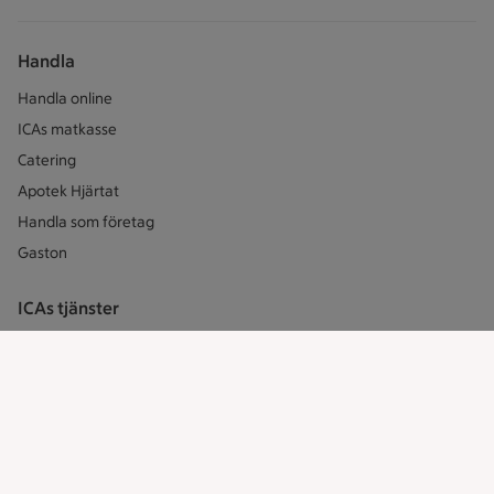
Handla
Handla online
ICAs matkasse
Catering
Apotek Hjärtat
Handla som företag
Gaston
ICAs tjänster
ICA-appen
ICA Scanna
ICA ToGo
Fler appar och tjänster
Stammis på ICA