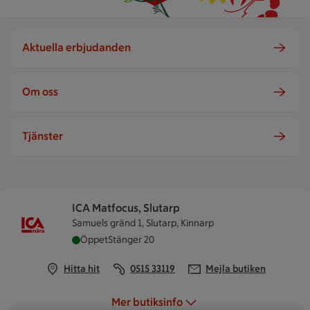
Aktuella erbjudanden
Om oss
Tjänster
ICA Matfocus, Slutarp
Samuels gränd 1, Slutarp, Kinnarp
ICA Matfocus, Slutarp är öppen nu, stänger kloc
Öppet
Stänger 20
Hitta hit
0515 33119
Mejla butiken
Mer butiksinfo