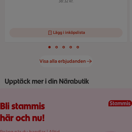
38:32 kr.
Lägg i inköpslista
Visar bild 1 av 5
Bild 1 av 5
Bild 2 av 5
Bild 3 av 5
Bild 4 av 5
Bild 5 av 5
Visa alla erbjudanden
Upptäck mer i din Närabutik
Fullplockad röd varukorg med varor, på en rosa bakgrund.
Bli stammis
här och nu!
Poäng när du handlar | Alltid