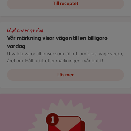
Till receptet
En skylt med text på en bakgrund.
Lågt pris varje dag
Vår märkning visar vägen till en billigare
vardag
Utvalda varor till priser som tål att jämföras. Varje vecka,
året om. Håll utkik efter märkningen i vår butik!
Läs mer
Röd mejlikon med en notifiering om nytt meddelande på ljus