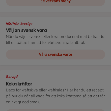
Se veckans meny
Bild med texten "Välj en svensk vara!"
Härifrån Sverige
Välj en svensk vara
När du väjer svenskt eller lokalproducerat mat bidrar du
till en bättre framtid för vårt svenska lantbruk.
Våra svenska varor
Kastrull med kokta kräftor och dillkvistar.
Recept
Koka kräftor
Dags för kräftskiva eller kräftkalas? Här har du ett recept
på hur du går till väga för att koka kräftorna så att det får
en riktigt god smak.