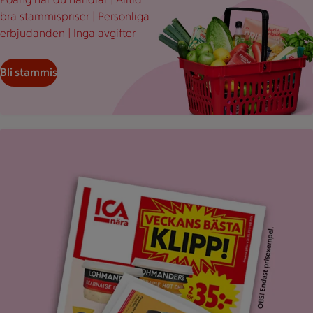
bra stammispriser | Personliga
erbjudanden | Inga avgifter
Bli stammis
Uppvikt ICA reklamblad med rubriken "Veckans bästa klipp".