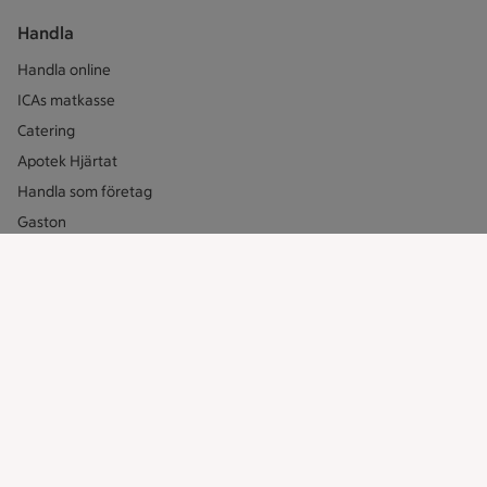
Handla
Handla online
ICAs matkasse
Catering
Apotek Hjärtat
Handla som företag
Gaston
ICAs tjänster
ICA-appen
ICA Scanna
ICA ToGo
Fler appar och tjänster
Stammis på ICA