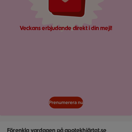
Veckans erbjudande direkt i din mejl!
Prenumerera nu
En logotyp för Apotek ICA med ett hjärta visas mot en geome
Förenkla vardagen på apotekhjärtat.se