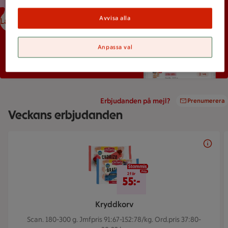
Avvisa alla
Ladda ned ICA-appen
Anpassa val
Erbjudanden på mejl?
Prenumerera
Veckans erbjudanden
Bildspel med 5 bilder.
2 för 55 kr
2 för
55:-
Kryddkorv
Scan. 180-300 g.
Jmfpris 91:67-152:78/kg. Ord.pris 37:80-