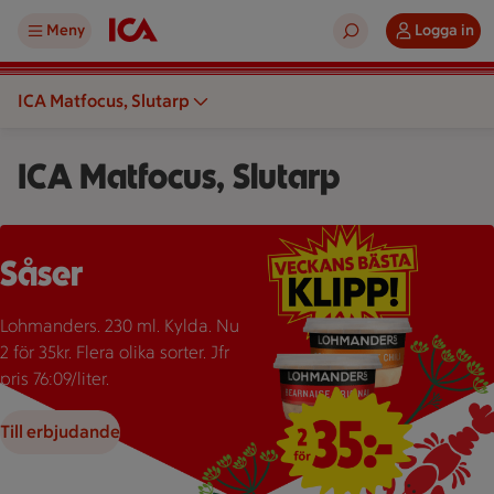
Meny
Logga in
ICA Matfocus, Slutarp
ICA Matfocus, Slutarp
Två burkar Lohmanders sås med texten "2 för 35:-" som erbju
Såser
Lohmanders. 230 ml. Kylda. Nu
2 för 35kr. Flera olika sorter. Jfr
pris 76:09/liter.
Till erbjudande