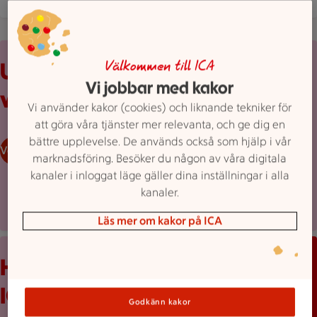
Uppvikt reklamblad från ICA med erbjudanden och prislappar
Upptäck
Välkommen till ICA
Vi jobbar med kakor
veckans erbjudanden
Vi använder kakor (cookies) och liknande tekniker för
att göra våra tjänster mer relevanta, och ge dig en
bättre upplevelse. De används också som hjälp i vår
Veckans reklamblad
marknadsföring. Besöker du någon av våra digitala
kanaler i inloggat läge gäller dina inställningar i alla
kanaler.
Läs mer om kakor på ICA
Mobilskärm visar appen Stam­mis med en lista över erbjudand
Håll koll med
ICA-appen
Godkänn kakor