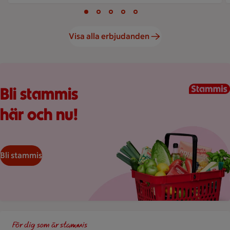
Visar bild 1 av 5
Bild 1 av 5
Bild 2 av 5
Bild 3 av 5
Bild 4 av 5
Bild 5 av 5
Visa alla erbjudanden
Kundkorg med varor
Bli stammis
här och nu!
Bli stammis
Fynda för 25kr hela veckan
För dig som är stammis