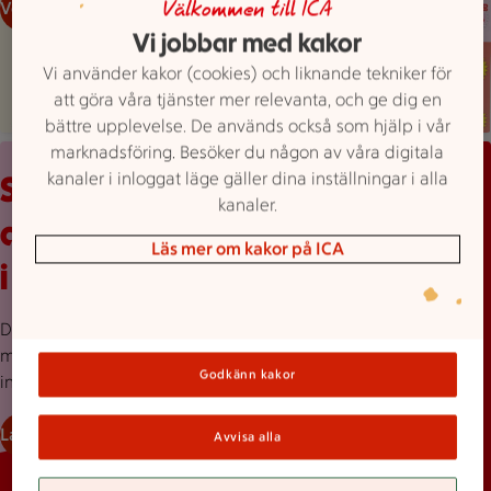
Veckans reklamblad
Välkommen till ICA
Vi jobbar med kakor
Vi använder kakor (cookies) och liknande tekniker för
att göra våra tjänster mer relevanta, och ge dig en
bättre upplevelse. De används också som hjälp i vår
marknadsföring. Besöker du någon av våra digitala
Röd bakgrund med stor rosa splash, en mobilskärmvy som vi
kanaler i inloggat läge gäller dina inställningar i alla
Scrolla veckans
kanaler.
alla erbjudanden
Läs mer om kakor på ICA
i ICA-appen
Dessutom kan du lätt hitta
massor av recept, skapa smarta
Godkänn kakor
inköpslistor och mycket mer.
Ladda ner appen!
Avvisa alla