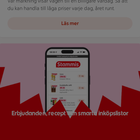
Vår märkning visar vägen till en billigare vardag. Så att
du kan handla till låga priser varje dag, året runt.
Läs mer
Bild på mobil som visar ICA appen
Erbjudanden, recept och smarta inköpslistor