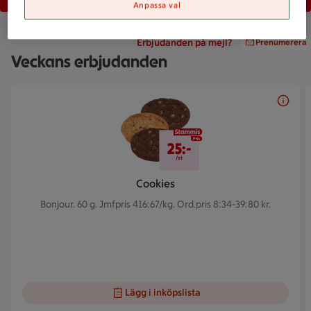
Anpassa val
Erbjudanden på mejl?
Prenumerera
Veckans erbjudanden
Bildspel med 5 bilder.
25 kr/st
25:-
/st
Cookies
Bonjour. 60 g.
Jmfpris 416:67/kg. Ord.pris 8:34-39:80 kr.
Lägg i inköpslista