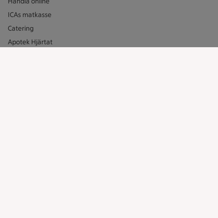
Handla online
ICAs matkasse
Catering
Apotek Hjärtat
Handla som företag
Gaston
ICAs tjänster
ICA-appen
ICA Scanna
ICA ToGo
Fler appar och tjänster
Stammis på ICA
Bli stammis
Stammis Student