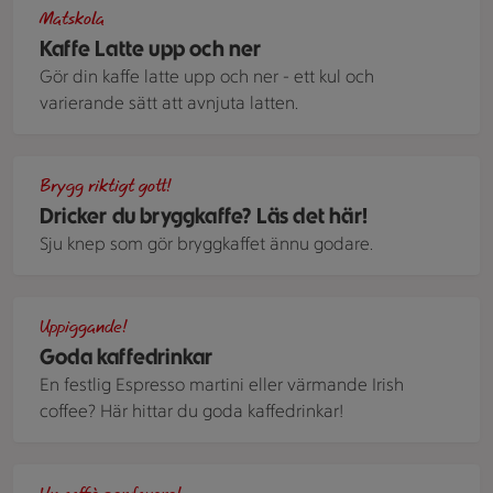
Ett glas med kaffe med mjölkskum med lattekonst i form av 
Matskola
Kaffe Latte upp och ner
Gör din kaffe latte upp och ner - ett kul och
varierande sätt att avnjuta latten.
En kaffekanna med filtret ovanpå, full med svart kaffe.
Brygg riktigt gott!
Dricker du bryggkaffe? Läs det här!
Sju knep som gör bryggkaffet ännu godare.
Tre espresso martinis på en bricka.
Uppiggande!
Goda kaffedrinkar
En festlig Espresso martini eller värmande Irish
coffee? Här hittar du goda kaffedrinkar!
En liten espressokopp och ett litet glas som fylls med kaffe 