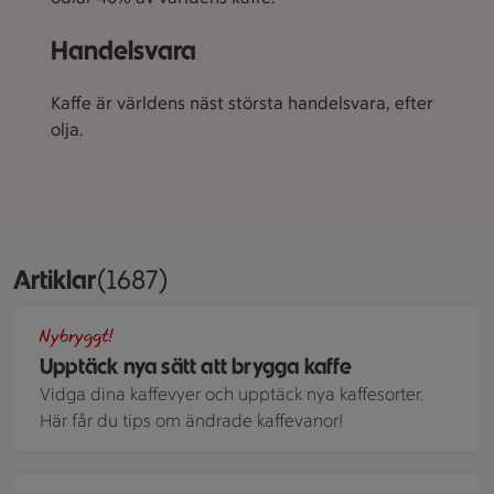
Handelsvara
Kaffe är världens näst största handelsvara, efter
olja.
Artiklar
Visar 1687 stycken
(1687)
Köksmiljö med en person som häller vatten från en vattenkoka
Nybryggt!
Upptäck nya sätt att brygga kaffe
Vidga dina kaffevyer och upptäck nya kaffesorter.
Här får du tips om ändrade kaffevanor!
Ett bord med dekorativ duk med sirligt blommönster och fl