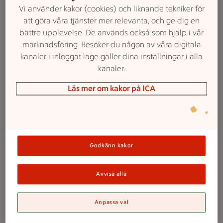
finns främst två olika kaffebönor: Arabica och
Vi använder kakor (cookies) och liknande tekniker för
Robusta. Svenska kaffeblandningar innehåller
att göra våra tjänster mer relevanta, och ge dig en
traditionellt sett bara Arabica medan vissa
bättre upplevelse. De används också som hjälp i vår
espressoblandningar kan vara en blandning
marknadsföring. Besöker du någon av våra digitala
mellan Arabica och Robusta.
kanaler i inloggat läge gäller dina inställningar i alla
kanaler.
Läs mer om kakor på ICA
Godkänn kakor
Avvisa alla
2. Rostning
Anpassa val
Det är först vid rostningen som själva kaffesmaken