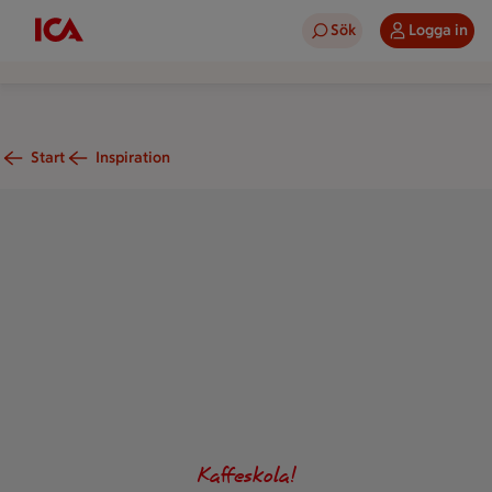
Sök
Logga in
Start
Inspiration
En kopp kaffe med mjölskum, en liten kanna mjölk och lite uts
Kaffeskola!