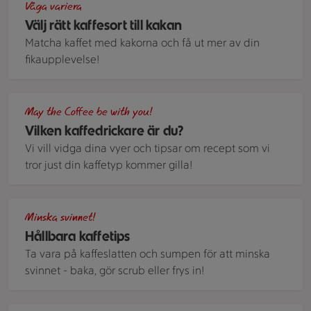
Våga variera
Välj rätt kaffesort till kakan
Matcha kaffet med kakorna och få ut mer av din
fikaupplevelse!
Kaffebönor. Närbild.
May the Coffee be with you!
Vilken kaffedrickare är du?
Vi vill vidga dina vyer och tipsar om recept som vi
tror just din kaffetyp kommer gilla!
Två formar med paj, en kaffepress med kaffe i och staplade
Minska svinnet!
Hållbara kaffetips
Ta vara på kaffeslatten och sumpen för att minska
svinnet - baka, gör scrub eller frys in!