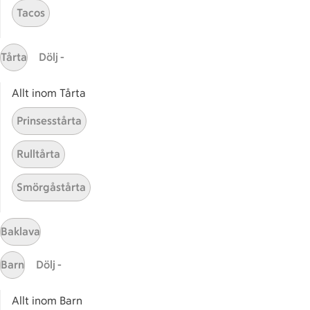
Tacos
Massa erbjudanden
Bli stammis på ICA
Tårta
Dölj -
ICAs inspirationsmejl
Prenumerera
Allt inom Tårta
Prinsesstårta
Handla
Handla online
Rulltårta
ICAs matkasse
Smörgåstårta
Catering
Apotek Hjärtat
Handla som företag
Baklava
Gaston
Barn
Dölj -
ICAs tjänster
Allt inom Barn
ICA-appen