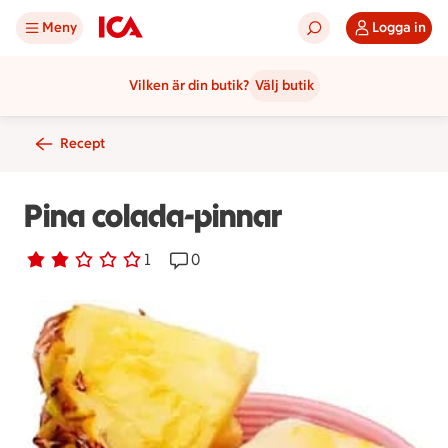
Meny
Logga in
Vilken är din butik?
Välj butik
Recept
Pina colada-pinnar
Betyg 2 av 5.
1 personer har röstat
1
Receptet har 0 kommentarer
0