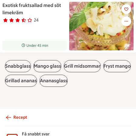
Exotisk fruktsallad med söt
Exotisk fruktsallad med söt l
limekräm
24
Betyg 3.3 av 5.
24 personer har röstat
Receptet tar Under 45 min att tillaga
Under 45 min
Snabbglass
Mango glass
Grill midsommar
Fryst mango
Grillad ananas
Ananasglass
Recept
Sidfot
Få snabbt svar