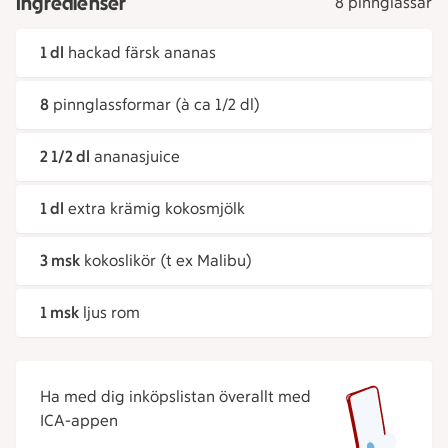
Ingredienser
8 pinnglassar
1 dl
hackad färsk ananas
8
pinnglassformar (à ca 1/2 dl)
2 1/2 dl
ananasjuice
1 dl
extra krämig kokosmjölk
3 msk
kokoslikör (t ex Malibu)
1 msk
ljus rom
Ha med dig inköpslistan överallt med
ICA-appen