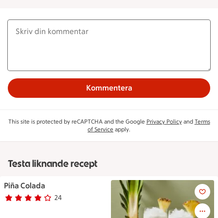
Kommentera
This site is protected by reCAPTCHA and the Google
Privacy Policy
and
Terms
of Service
apply.
Testa liknande recept
Piña Colada
Två glas fyllda med pina colad
24
Betyg 4 av 5.
24 personer har röstat