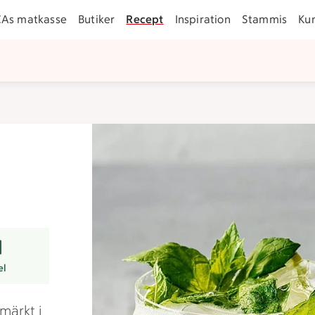
CAs matkasse
Butiker
Recept
Inspiration
Stammis
Ku
r
el
märkt i