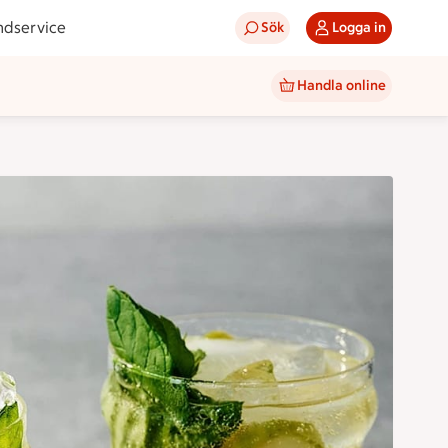
ndservice
Sök
Logga in
Handla online