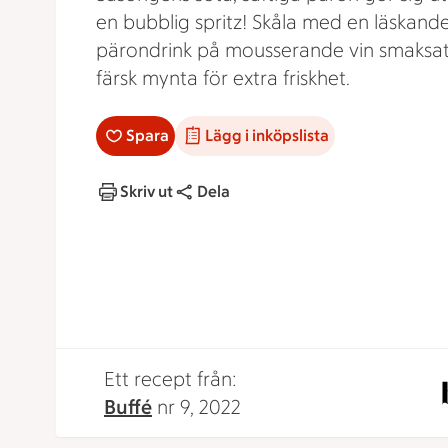
en bubblig spritz! Skåla med en läskand
pärondrink på mousserande vin smaksa
färsk mynta för extra friskhet.
Spara
Lägg i inköpslista
Skriv ut
Dela
Ett recept från:
Buffé
nr 9, 2022