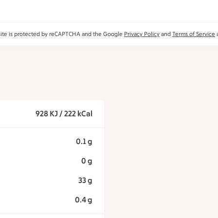
site is protected by reCAPTCHA and the Google
Privacy Policy
and
Terms of Service
a
928 KJ / 222 kCal
0.1 g
0 g
33 g
0.4 g