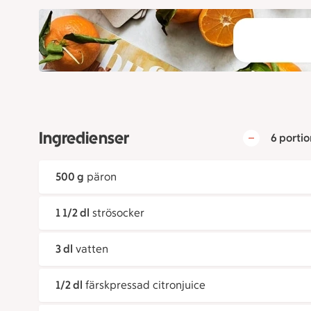
Ingredienser
6 portio
500 g
päron
1 1/2 dl
strösocker
3 dl
vatten
1/2 dl
färskpressad citronjuice