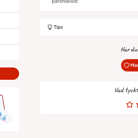
päronskivor.
Tips
Har du
Mar
Vad tyck