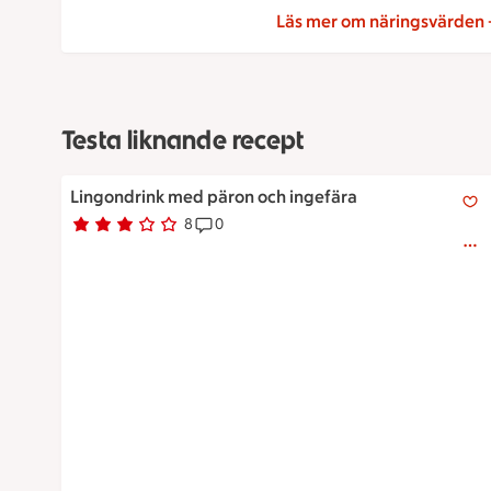
Läs mer om näringsvärden
Testa liknande recept
Lingondrink med päron och ingefära
Lingondrink med päron och ingefära
8
0
Betyg 2.9 av 5.
8 personer har röstat
Receptet har 0 kommentarer