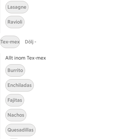
Afternoon tea muffins
Yoghu
Lasagne
Ravioli
Adventmuffins
Zucch
Tex-mex
Dölj -
Allt inom Tex-mex
Start
Sidfot
Burrito
Få snabbt svar
Enchiladas
FAQ
Fajitas
Kundservice
Kontakta oss
Nachos
Massa erbjudanden
Quesadillas
Bli stammis på ICA