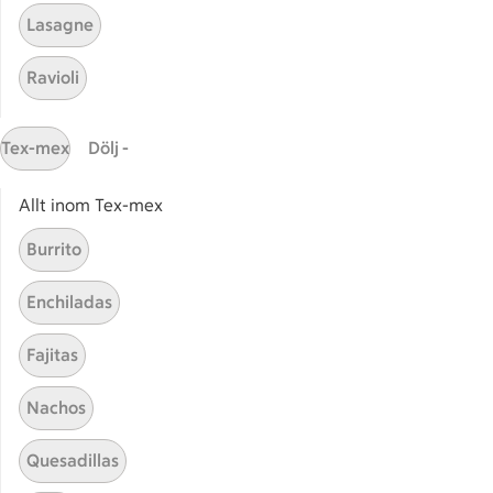
Lasagne
Ravioli
Tex-mex
Dölj -
Relaterade kategorier
Allt inom Tex-mex
Saftiga lussebullar
Lusse
Burrito
Lussebullar
Baka 
Enchiladas
Fajitas
Nachos
Start
Sidfot
Quesadillas