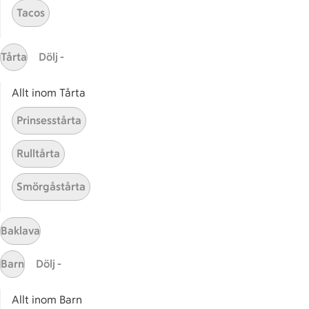
Få snabbt svar
Tacos
FAQ
Kundservice
Tårta
Dölj -
Kontakta oss
Allt inom Tårta
Massa erbjudanden
Bli stammis på ICA
Prinsesstårta
ICAs inspirationsmejl
Rulltårta
Prenumerera
Smörgåstårta
Handla
Handla online
Baklava
ICAs matkasse
Barn
Dölj -
Catering
Apotek Hjärtat
Allt inom Barn
Handla som företag