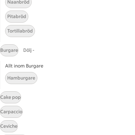
Naanbröd
ICA Nära
ICA Supermarket
Pitabröd
ICA Kvantum
ICA Maxi
Tortillabröd
Utvalda leverantörer
Annonsera
Burgare
Dölj -
Jobba på ICA
Allt inom Burgare
Hållbarhet
Hamburgare
ICA Stiftelsen
En god morgondag
Cake pop
Kundservice
Carpaccio
Reklamera
Återkallelser
Ceviche
Spärra eller beställ nytt ICA-kort