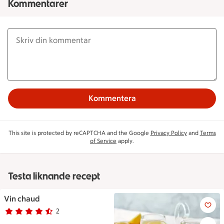
Kommentarer
Kommentera
This site is protected by reCAPTCHA and the Google
Privacy Policy
and
Terms
of Service
apply.
Testa liknande recept
Vin chaud
Vin chaud
2
Betyg 4.5 av 5.
2 personer har röstat