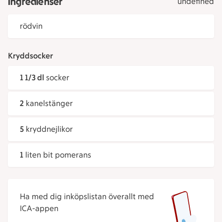
Ingredienser
undefined
rödvin
Kryddsocker
1 1/3 dl
socker
2
kanelstänger
5
kryddnejlikor
1
liten bit pomerans
Ha med dig inköpslistan överallt med
ICA-appen