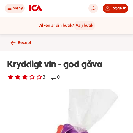
Meny
Logga in
Vilken är din butik?
Välj butik
Recept
Kryddigt vin - god gåva
Betyg 3 av 5.
3 personer har röstat
3
Receptet har 0 kommentarer
0