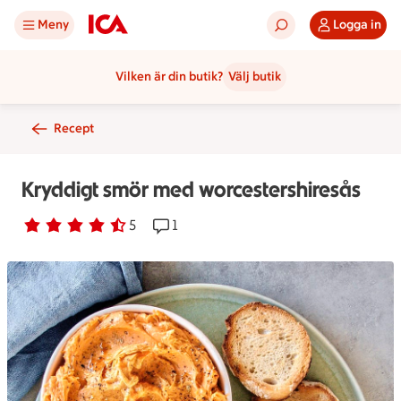
Meny
Logga in
Vilken är din butik?
Välj butik
Recept
Kryddigt smör med worcestershiresås
Betyg 4.2 av 5.
5 personer har röstat
5
Receptet har 1 kommentarer
1