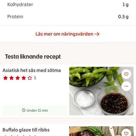
Kolhydrater
1 g
Protein
0.5 g
Läs mer om näringsvärden
Testa liknande recept
Asiatisk het sås med sötma
Asiatisk het sås med sötma
5
Betyg 4 av 5.
5 personer har röstat
Receptet tar Under 15 min att tillaga
Under 15 min
Buffalo glaze till ribbs
Buffalo glaze till ribbs