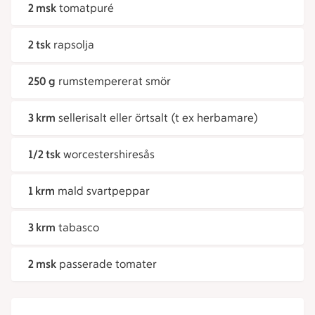
2 msk
tomatpuré
2 tsk
rapsolja
250 g
rumstempererat smör
3 krm
sellerisalt eller örtsalt (t ex herbamare)
1/2 tsk
worcestershiresås
1 krm
mald svartpeppar
3 krm
tabasco
2 msk
passerade tomater