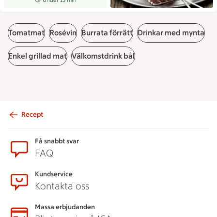
Tomatmat
Rosévin
Burrata förrätt
Drinkar med mynta
Enkel grillad mat
Välkomstdrink bål
Recept
Sidfot
Få snabbt svar
FAQ
Kundservice
Kontakta oss
Massa erbjudanden