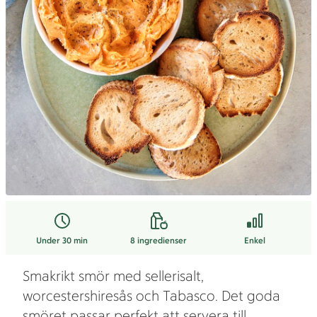
Under 30 min
8
ingredienser
Enkel
Smakrikt smör med sellerisalt,
worcestershiresås och Tabasco. Det goda
smöret passar perfekt att servera till