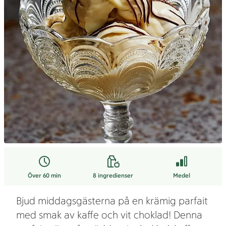
Över 60 min
8
ingredienser
Medel
Bjud middagsgästerna på en krämig parfait
med smak av kaffe och vit choklad! Denna