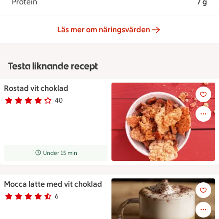
Protein
7 g
Läs mer om näringsvärden
Testa liknande recept
Rostad vit choklad
Rostad vit choklad
40
Betyg 3.8 av 5.
40 personer har röstat
Receptet tar Under 15 min att tillaga
Under 15 min
Mocca latte med vit choklad
Mocca latte med vit choklad
6
Betyg 4.5 av 5.
6 personer har röstat