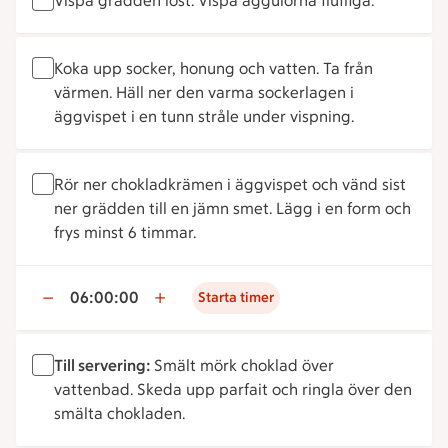
Vispa grädden löst. Vispa äggulorna fluffiga.
Koka upp socker, honung och vatten. Ta från
värmen. Häll ner den varma sockerlagen i
äggvispet i en tunn stråle under vispning.
Rör ner chokladkrämen i äggvispet och vänd sist
ner grädden till en jämn smet. Lägg i en form och
frys minst 6 timmar.
06:00:00
Starta timer
Till servering:
Smält mörk choklad över
vattenbad. Skeda upp parfait och ringla över den
smälta chokladen.