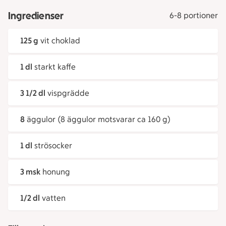
Ingredienser
6-8 portioner
125 g
vit choklad
1 dl
starkt kaffe
3 1/2 dl
vispgrädde
8
äggulor (8 äggulor motsvarar ca 160 g)
1 dl
strösocker
3 msk
honung
1/2 dl
vatten