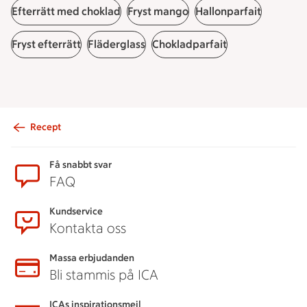
Efterrätt med choklad
Fryst mango
Hallonparfait
Fryst efterrätt
Fläderglass
Chokladparfait
Recept
Sidfot
Få snabbt svar
FAQ
Kundservice
Kontakta oss
Massa erbjudanden
Bli stammis på ICA
ICAs inspirationsmejl