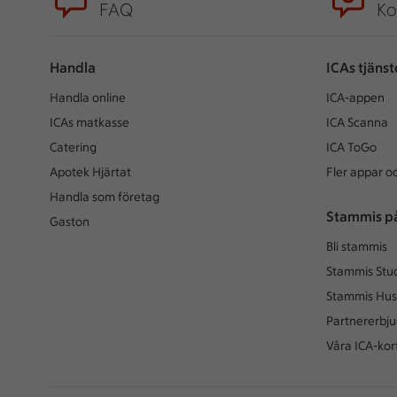
FAQ
Ko
Handla
ICAs tjänst
Handla online
ICA-appen
ICAs matkasse
ICA Scanna
Catering
ICA ToGo
Apotek Hjärtat
Fler appar oc
Handla som företag
Stammis p
Gaston
Bli stammis
Stammis Stu
Stammis Hus
Partnererbj
Våra ICA-kor