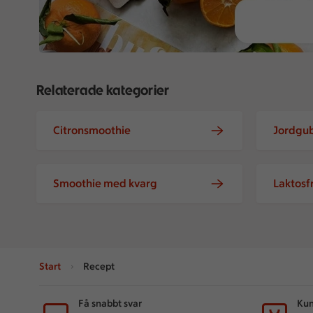
Relaterade kategorier
Citronsmoothie
Jordgu
Smoothie med kvarg
Laktosf
Start
Recept
Sidfot
Få snabbt svar
Kun