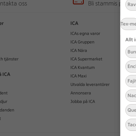
ntakta oss
Bli stammis på IC
Ravi
er
ICA
Tex-m
ICAs egna varor
Allt
ICA Gruppen
ICA Nära
Bur
h tjänster
ICA Supermarket
Enc
ICA Kvantum
å ICA
ICA Maxi
Faji
Utvalda leverantörer
dent
Annonsera
Nac
djur
Jobba på ICA
Que
udanden
t
Tac