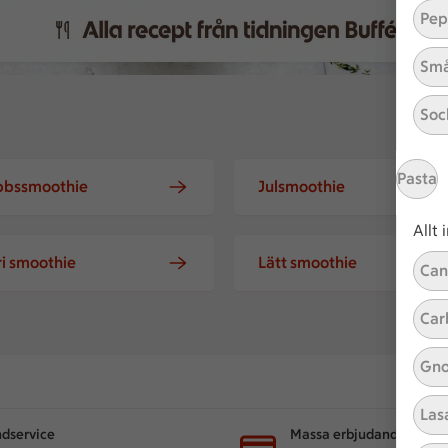
Pep
Små
Soc
Pasta
bbssmoothie
Julsmoothie
Allt
ri smoothie
Lätt smoothie
Can
Car
Gno
Las
dservice
Massa erbjudanden