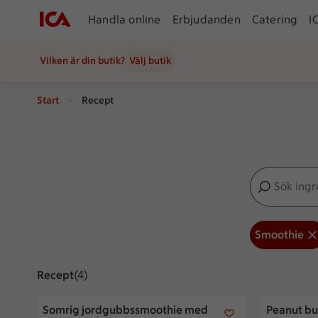
Handla online
Erbjudanden
Catering
I
Vilken är din butik?
Välj butik
Start
Recept
Sök ingredien
Inga förslag
Smoothie
Recept
Visar 4 stycken
(4)
Somrig jordgubbssmoothie med nötsmör
Peanut butt
Somrig jordgubbssmoothie med
Peanut but