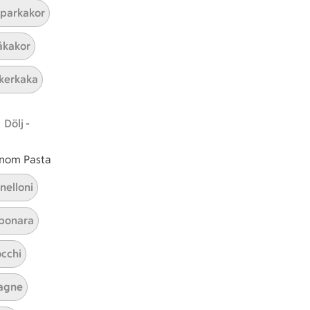
parkakor
kakor
kerkaka
Dölj -
Smoothie kardemumma
 inom Pasta
Visa alla kategorier
nelloni
bonara
cchi
agne
ICAs inspirationsmejl