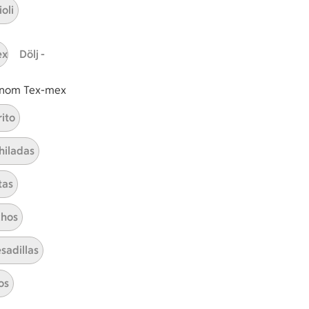
A
Prenumerera
oli
Hållbarhet
ex
Dölj -
ICA Stiftelsen
 inom Tex-mex
En god morgondag
rito
Kundservice
hiladas
Reklamera
Återkallelser
tas
Spärra eller beställ nytt ICA-kort
Behandling av personuppgifter
hos
Hantera cookies
sadillas
os