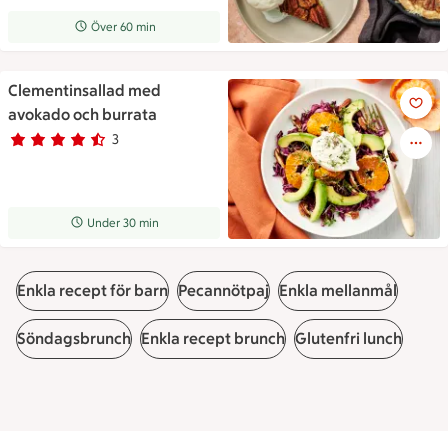
Receptet tar Över 60 min att tillaga
Över 60 min
Clementinsallad med
Clementinsallad med avokado
avokado och burrata
3
Betyg 4.7 av 5.
3 personer har röstat
Receptet tar Under 30 min att tillaga
Under 30 min
Enkla recept för barn
Pecannötpaj
Enkla mellanmål
Söndagsbrunch
Enkla recept brunch
Glutenfri lunch