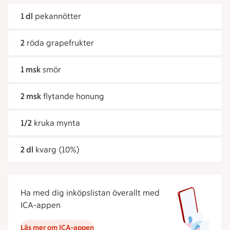
1 dl
pekannötter
2
röda grapefrukter
1 msk
smör
2 msk
flytande honung
1/2
kruka mynta
2 dl
kvarg (10%)
Ha med dig inköpslistan överallt med
ICA-appen
Läs mer om ICA-appen