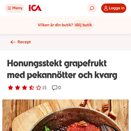
Meny
Logga in
Vilken är din butik?
Välj butik
Recept
Honungsstekt grapefrukt
med pekannötter och kvarg
Betyg 3.1 av 5.
15 personer har röstat
15
Receptet har 0 kommentarer
0