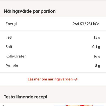
Näringsvärde per portion
Energi
964 KJ / 231 kCal
Fett
15 g
Salt
0.1 g
Kolhydrater
16 g
Protein
8 g
Läs mer om näringsvärden
Testa liknande recept