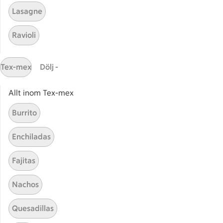
Lasagne
Relaterade kategorier
Ravioli
Wok fläsk
Het w
Tex-mex
Dölj -
Glutenfri wok
Wok i
Allt inom Tex-mex
Burrito
Enchiladas
Start
Sidfot
Fajitas
Få snabbt svar
FAQ
Nachos
Kundservice
Quesadillas
Kontakta oss