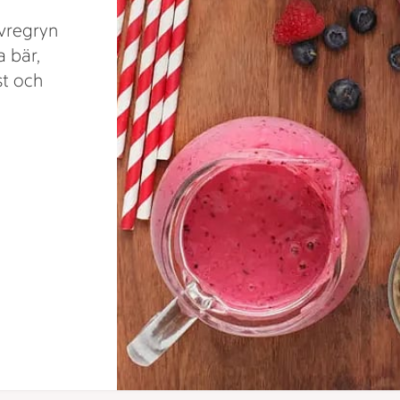
vregryn
a bär,
st och