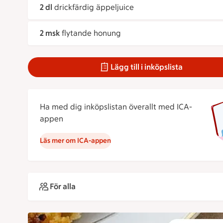
2 dl
drickfärdig äppeljuice
2 msk
flytande honung
Lägg till i inköpslista
Ha med dig inköpslistan överallt med ICA-
appen
Läs mer om ICA-appen
För alla