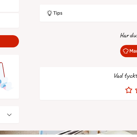
Tips
Har du
Mar
Vad tyck