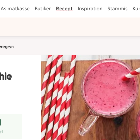
CAs matkasse
Butiker
Recept
Inspiration
Stammis
Ku
vregryn
hie
er
el