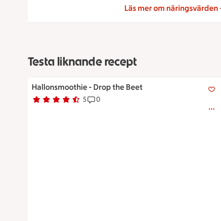
Läs mer om näringsvärden
Testa liknande recept
Hallonsmoothie - Drop the Beet
Hallonsmoothie - Drop the Beet
5
0
Betyg 4.4 av 5.
5 personer har röstat
Receptet har 0 kommentarer