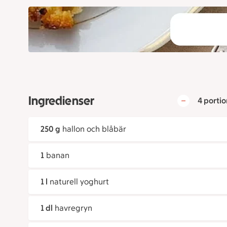
Ingredienser
4 portio
250 g
hallon och blåbär
1
banan
1 l
naturell yoghurt
1 dl
havregryn