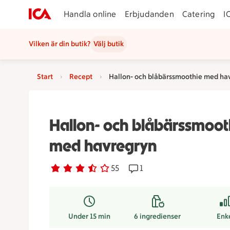
Handla online
Erbjudanden
Catering
I
Vilken är din butik?
Välj butik
Start
Recept
Hallon- och blåbärssmoothie med ha
Hallon- och blåbärssmoot
med havregryn
Betyg 3.4 av 5.
55 personer har röstat
55
Receptet har 1 kommentar
1
Under 15 min
6
ingredienser
Enk