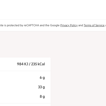
site is protected by reCAPTCHA and the Google
Privacy Policy
and
Terms of Service
a
984 KJ / 235 kCal
6 g
33 g
8 g