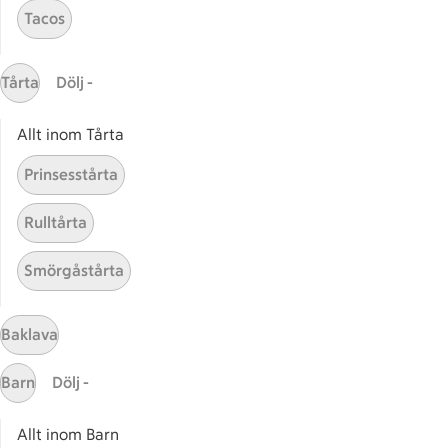
Få snabbt svar
Tacos
FAQ
Kundservice
Tårta
Dölj -
Kontakta oss
Allt inom Tårta
Massa erbjudanden
Bli stammis på ICA
Prinsesstårta
ICAs inspirationsmejl
Rulltårta
Prenumerera
Smörgåstårta
Handla
Handla online
Baklava
ICAs matkasse
Barn
Dölj -
Catering
Apotek Hjärtat
Allt inom Barn
Handla som företag