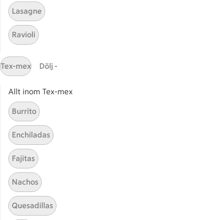
Lasagne
Ravioli
Tex-mex
Dölj -
Relaterade kategorier
Allt inom Tex-mex
Sommartiramisu
Tiram
Burrito
Jultiramisu
Tiram
Enchiladas
Fajitas
Nachos
Start
Sidfot
Quesadillas